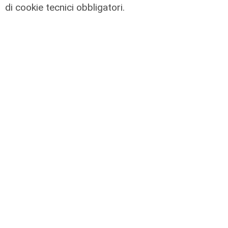
di cookie tecnici obbligatori.
Lo scenario
Energia, consumi in calo ma la
transizione italiana rallenta:
petrolio giù del 4%, elettricità ai
massimi da dieci anni
31/07/2026
di R.S.