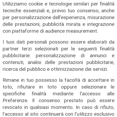
Dolomiti Energia investe nel climate
Utilizziamo cookie e tecnologie similari per finalità
tech: ingresso in Primo Climate per
tecniche essenziali e, previo tuo consenso, anche
accelerare la transizione
per personalizzazione dell'esperienza, misurazione
energetica
delle prestazioni, pubblicità mirata e integrazione
con piattaforme di audience measurement.
02/08/2026
di R.S.
I tuoi dati personali possono essere elaborati da
partner terzi selezionati per le seguenti finalità
pubblicitarie: personalizzazione di annunci e
contenuti, analisi delle prestazioni pubblicitarie,
ricerca del pubblico e ottimizzazione dei servizi.
Rimane in tuo possesso la facoltà di accettare in
toto, rifiutare in toto oppure selezionare le
specifiche finalità mediante l'accesso alle
Preferenze. Il consenso prestato può essere
revocato in qualsiasi momento. In caso di rifiuto,
l'accesso al sito continuerà con l'utilizzo esclusivo