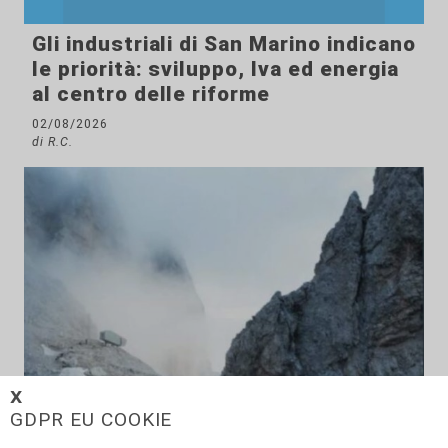
Gli industriali di San Marino indicano
le priorità: sviluppo, Iva ed energia
al centro delle riforme
02/08/2026
di R.C.
𝗫
GDPR EU COOKIE
Innovazione