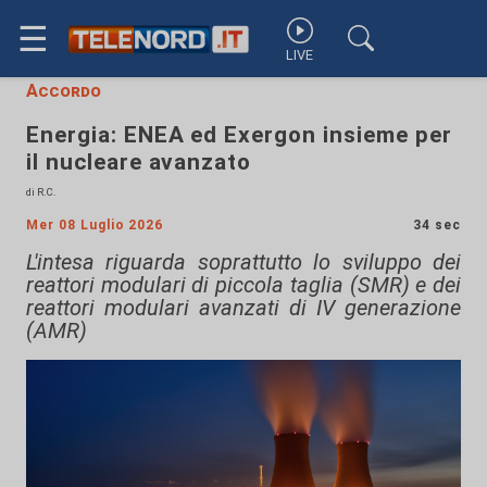
☰
LIVE
Accordo
Energia: ENEA ed Exergon insieme per
il nucleare avanzato
di R.C.
Mer 08 Luglio 2026
34 sec
L'intesa riguarda soprattutto lo sviluppo dei
reattori modulari di piccola taglia (SMR) e dei
reattori modulari avanzati di IV generazione
(AMR)