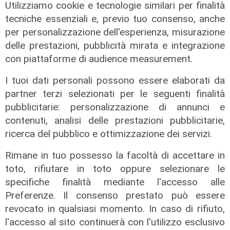
Utilizziamo cookie e tecnologie similari per finalità
tecniche essenziali e, previo tuo consenso, anche
per personalizzazione dell'esperienza, misurazione
delle prestazioni, pubblicità mirata e integrazione
con piattaforme di audience measurement.
I tuoi dati personali possono essere elaborati da
partner terzi selezionati per le seguenti finalità
pubblicitarie: personalizzazione di annunci e
contenuti, analisi delle prestazioni pubblicitarie,
ricerca del pubblico e ottimizzazione dei servizi.
Rimane in tuo possesso la facoltà di accettare in
Lo scenario
toto, rifiutare in toto oppure selezionare le
Energia, consumi in calo ma la
specifiche finalità mediante l'accesso alle
transizione italiana rallenta:
Preferenze. Il consenso prestato può essere
petrolio giù del 4%, elettricità ai
revocato in qualsiasi momento. In caso di rifiuto,
massimi da dieci anni
l'accesso al sito continuerà con l'utilizzo esclusivo
31/07/2026