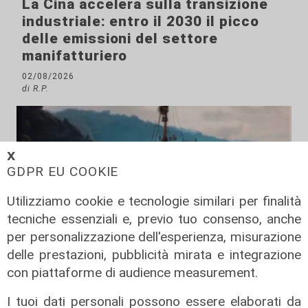
La Cina accelera sulla transizione
industriale: entro il 2030 il picco
delle emissioni del settore
manifatturiero
02/08/2026
di R.P.
𝗫
GDPR EU COOKIE
Utilizziamo cookie e tecnologie similari per finalità
tecniche essenziali e, previo tuo consenso, anche
per personalizzazione dell'esperienza, misurazione
delle prestazioni, pubblicità mirata e integrazione
con piattaforme di audience measurement.
Accordo
Italia e Senegal promuovono la
I tuoi dati personali possono essere elaborati da