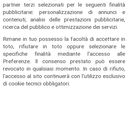
gestione ecosostenibile delle
partner terzi selezionati per le seguenti finalità
risorse marine
pubblicitarie: personalizzazione di annunci e
02/08/2026
contenuti, analisi delle prestazioni pubblicitarie,
di R.C.
ricerca del pubblico e ottimizzazione dei servizi.
Rimane in tuo possesso la facoltà di accettare in
toto, rifiutare in toto oppure selezionare le
specifiche finalità mediante l'accesso alle
Preferenze. Il consenso prestato può essere
revocato in qualsiasi momento. In caso di rifiuto,
l'accesso al sito continuerà con l'utilizzo esclusivo
di cookie tecnici obbligatori.
Svolta
Bayer elimina la plastica dalla
Cardioaspirina: così un’idea interna
riduce sprechi ed emissioni