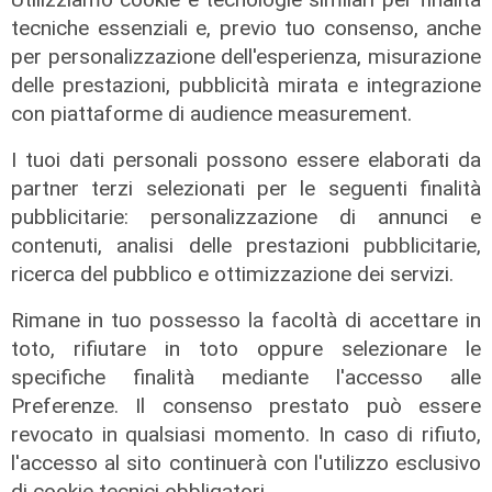
Gruppo Fs, Piano Mattei: al via
tecniche essenziali e, previo tuo consenso, anche
l'esperienza in Italia di 14 lavoratori
per personalizzazione dell'esperienza, misurazione
tunisini
delle prestazioni, pubblicità mirata e integrazione
21/07/2026
con piattaforme di audience measurement.
di Redazione
I tuoi dati personali possono essere elaborati da
partner terzi selezionati per le seguenti finalità
pubblicitarie: personalizzazione di annunci e
contenuti, analisi delle prestazioni pubblicitarie,
ricerca del pubblico e ottimizzazione dei servizi.
Rimane in tuo possesso la facoltà di accettare in
toto, rifiutare in toto oppure selezionare le
specifiche finalità mediante l'accesso alle
Preferenze. Il consenso prestato può essere
Il progetto
revocato in qualsiasi momento. In caso di rifiuto,
Egitto, Alstom alla guida di un
l'accesso al sito continuerà con l'utilizzo esclusivo
consorzio firma contratti da 690
di cookie tecnici obbligatori.