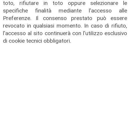
toto, rifiutare in toto oppure selezionare le
specifiche finalità mediante l'accesso alle
Preferenze. Il consenso prestato può essere
revocato in qualsiasi momento. In caso di rifiuto,
l'accesso al sito continuerà con l'utilizzo esclusivo
di cookie tecnici obbligatori.
il master
Assiterminal e ForMare il primo
Master per manager dei terminal
portuali in Italia
22/04/2026
di Redazione