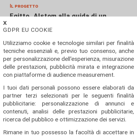
Il progetto
Egitto, Alstom alla guida di un
consorzio firma contratti da 690
𝗫
GDPR EU COOKIE
milioni
18/06/2026
Utilizziamo cookie e tecnologie similari per finalità
di Redazione
tecniche essenziali e, previo tuo consenso, anche
per personalizzazione dell'esperienza, misurazione
delle prestazioni, pubblicità mirata e integrazione
con piattaforme di audience measurement.
I tuoi dati personali possono essere elaborati da
partner terzi selezionati per le seguenti finalità
pubblicitarie: personalizzazione di annunci e
contenuti, analisi delle prestazioni pubblicitarie,
ricerca del pubblico e ottimizzazione dei servizi.
Rimane in tuo possesso la facoltà di accettare in