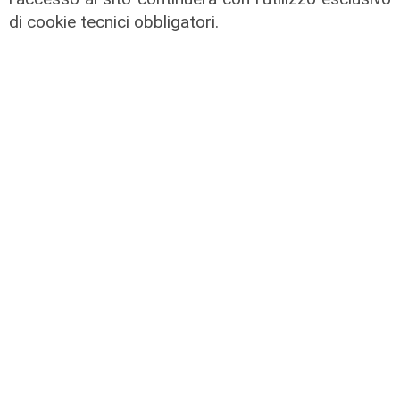
di cookie tecnici obbligatori.
Il dibattito
Nuova diga, Orlando (PD): "I
cittadini meritano informazioni
trasparenti e rispetto della legalità"
04/08/2026
di Redazione