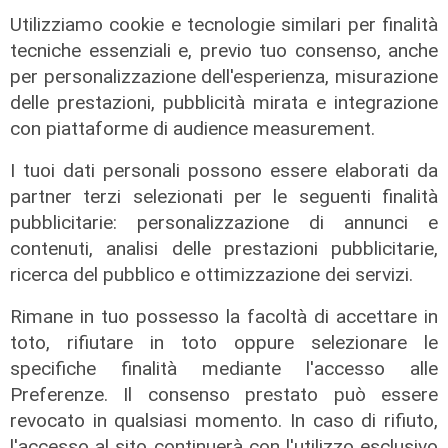
Utilizziamo cookie e tecnologie similari per finalità
tecniche essenziali e, previo tuo consenso, anche
per personalizzazione dell'esperienza, misurazione
delle prestazioni, pubblicità mirata e integrazione
con piattaforme di audience measurement.
Il finanziamento
I tuoi dati personali possono essere elaborati da
Regione: incrementato di un milione
partner terzi selezionati per le seguenti finalità
il bando per l'innovazione
pubblicitarie: personalizzazione di annunci e
nell'agricoltura
contenuti, analisi delle prestazioni pubblicitarie,
04/08/2026
ricerca del pubblico e ottimizzazione dei servizi.
di Redazione
Rimane in tuo possesso la facoltà di accettare in
toto, rifiutare in toto oppure selezionare le
specifiche finalità mediante l'accesso alle
Preferenze. Il consenso prestato può essere
revocato in qualsiasi momento. In caso di rifiuto,
l'accesso al sito continuerà con l'utilizzo esclusivo