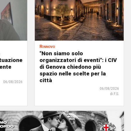
Rinnovo
n
"Non siamo solo
ituazione
organizzatori di eventi": i CIV
dente
di Genova chiedono più
spazio nelle scelte per la
città
06/08/2026
06/08/2026
di F.S.