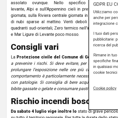
assolato ovunque. Nello specifico su Riviera 
GDPR EU C
levante, Alpi e sull'Appennino cieli in prevalenza sereni 
Utilizziamo co
giornata; sulla Riviera centrale giornata in prevalenza p
anche per pers
di nubi sparse al mattino. Venti deboli dai quadranti su
integrazione 
quadranti sud-orientali; Zero termico nell'intorno di 4550
I tuoi dati per
e Mar Ligure di Levante poco mosso.
pubblicitarie: 
Consigli vari
ricerca del pub
Rimane in tuo 
La
Protezione civile del Comune di Genova
raccoman
specifiche fin
a prevenire i rischi. Si deve evitare, per quanto possib
in qualsiasi mo
prolungare l’esposizione nelle ore più calde della giorn
cookie tecnici 
comportamento è particolarmente necessario per gli anzi
con patologie. Si consiglia di bere acqua con regolarità,
Cookie policy
bibite gassate o gelate e consumare pasti leggeri e poco co
Rischio incendi boschivi
Da sabato 4 luglio vige inoltre lo
stato di grave pericolo
su tutto il territorio regionale. Per tutta la durata dello stat