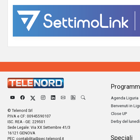
Programm
Agenda Liguria
Benvenuti in Lig
© Telenord Srl
Close UP
P.IVA e CF: 00945590107
Derby del lunedì
ISC. REA - GE: 229501
Sede Legale: Via XX Settembre 41/3
16121 GENOVA
Speciali
PEC:
contabilita@pec.telenord.it