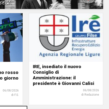
IRE, insediato il nuovo
Consiglio di
ino rosso
Amministrazione: il
o giorno
presidente è Giovanni Calisi
06/08/2026
06/08/2026
di Redazione
di F.S.