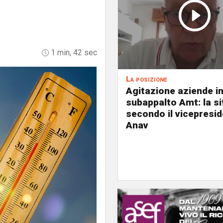
1 min, 42 sec
La posizione
Agitazione aziende i
subappalto Amt: la s
secondo il vicepresi
Anav