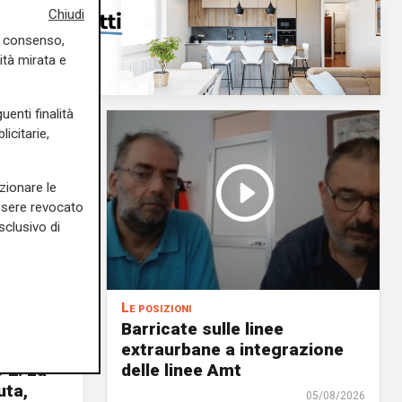
Chiudi
uo consenso,
ità mirata e
uenti finalità
icitarie,
zionare le
essere revocato
sclusivo di
Le posizioni
lenord:
Barricate sulle linee
 cani al
extraurbane a integrazione
 2. La
delle linee Amt
uta,
05/08/2026