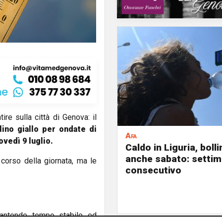
ire sulla città di Genova: il
lino giallo per ondate di
Afa
ovedì 9 luglio.
Caldo in Liguria, boll
anche sabato: settim
corso della giornata, ma le
consecutivo
rantendo tempo stabile ed