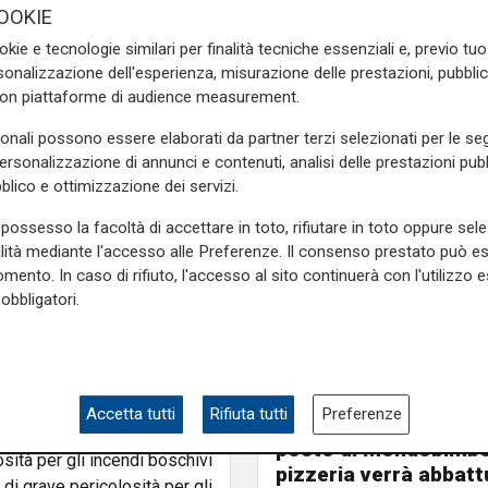
di ponente, Riviera di
OOKIE
o poco nuvolosi per l'intera
okie e tecnologie similari per finalità tecniche essenziali e, previo t
oco nuvolosa, salvo presenza
onalizzazione dell'esperienza, misurazione delle prestazioni, pubblic
d-orientali in rotazione ai
con piattaforme di audience measurement.
 metri. Mar Ligure di Ponente
sonali possono essere elaborati da partner terzi selezionati per le seg
personalizzazione di annunci e contenuti, analisi delle prestazioni pubbl
blico e ottimizzazione dei servizi.
possesso la facoltà di accettare in toto, rifiutare in toto oppure sele
da di
"osservare regole utili
alità mediante l'accesso alle Preferenze. Il consenso prestato può 
ile, di uscire e comunque di
mento. In caso di rifiuto, l'accesso al sito continuerà con l'utilizzo e
ata, dalle 11 alle 18. Tale
obbligatori.
ani, i bambini e le persone
 escludere gli alcolici e le
nditi."
Le novità
Ass. Viscogliosi a Te
Accetta tutti
Rifiuta tutti
Preferenze
"A Puntavagno un'area
posto di Mondobimbo
sità per gli incendi boschivi
pizzeria verrà abbatt
o di grave pericolosità per gli