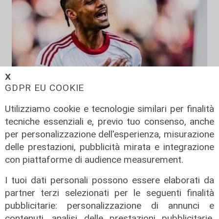
𝗫
GDPR EU COOKIE
Utilizziamo cookie e tecnologie similari per finalità
tecniche essenziali e, previo tuo consenso, anche
per personalizzazione dell'esperienza, misurazione
La trattativa
delle prestazioni, pubblicità mirata e integrazione
Genoa, affondo per Sow. Il
con piattaforme di audience measurement.
centrocampista svizzero è
vicinissimo
I tuoi dati personali possono essere elaborati da
partner terzi selezionati per le seguenti finalità
04/08/2026
di Claudio Baffico
pubblicitarie: personalizzazione di annunci e
contenuti, analisi delle prestazioni pubblicitarie,