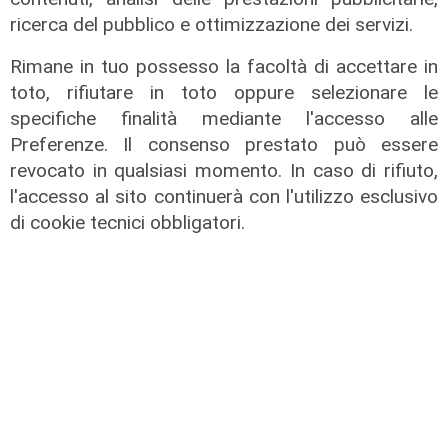
ricerca del pubblico e ottimizzazione dei servizi.
Rimane in tuo possesso la facoltà di accettare in
toto, rifiutare in toto oppure selezionare le
specifiche finalità mediante l'accesso alle
Preferenze. Il consenso prestato può essere
revocato in qualsiasi momento. In caso di rifiuto,
l'accesso al sito continuerà con l'utilizzo esclusivo
di cookie tecnici obbligatori.
Verso gli Europei
Euro 2032, ora è ufficiale: fra i 16
stadi candidati c'è anche il 'Ferraris'
di Genova
04/08/2026
di Redazione Sport