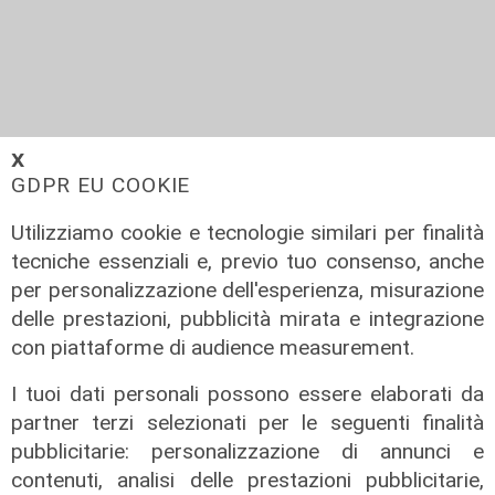
𝗫
GDPR EU COOKIE
Utilizziamo cookie e tecnologie similari per finalità
Genova vuole diventare la prima
tecniche essenziali e, previo tuo consenso, anche
città con i teatri "Covid-free"
per personalizzazione dell'esperienza, misurazione
delle prestazioni, pubblicità mirata e integrazione
24/04/2020
con piattaforme di audience measurement.
I tuoi dati personali possono essere elaborati da
partner terzi selezionati per le seguenti finalità
pubblicitarie: personalizzazione di annunci e
contenuti, analisi delle prestazioni pubblicitarie,