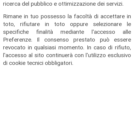
ricerca del pubblico e ottimizzazione dei servizi.
Rimane in tuo possesso la facoltà di accettare in
toto, rifiutare in toto oppure selezionare le
specifiche finalità mediante l'accesso alle
Preferenze. Il consenso prestato può essere
revocato in qualsiasi momento. In caso di rifiuto,
La ripartenza dei teatri: il
l'accesso al sito continuerà con l'utilizzo esclusivo
programma del Carlo Felice
di cookie tecnici obbligatori.
13/06/2020
ALTRE NOTIZIE