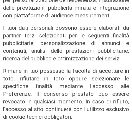
per personalizzazione dell'esperienza, misurazione
delle prestazioni, pubblicità mirata e integrazione
con piattaforme di audience measurement.
I tuoi dati personali possono essere elaborati da
partner terzi selezionati per le seguenti finalità
pubblicitarie: personalizzazione di annunci e
contenuti, analisi delle prestazioni pubblicitarie,
ricerca del pubblico e ottimizzazione dei servizi.
Rimane in tuo possesso la facoltà di accettare in
toto, rifiutare in toto oppure selezionare le
Lo scenario
specifiche finalità mediante l'accesso alle
Energia, consumi in calo ma la
Preferenze. Il consenso prestato può essere
transizione italiana rallenta:
revocato in qualsiasi momento. In caso di rifiuto,
petrolio giù del 4%, elettricità ai
l'accesso al sito continuerà con l'utilizzo esclusivo
massimi da dieci anni
di cookie tecnici obbligatori.
31/07/2026
di R.S.