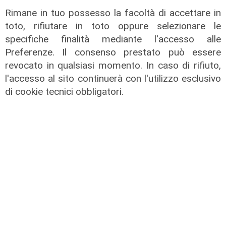
Rimane in tuo possesso la facoltà di accettare in
toto, rifiutare in toto oppure selezionare le
Verso gli Europei
specifiche finalità mediante l'accesso alle
Euro 2032, ora è ufficiale: fra i 16
Preferenze. Il consenso prestato può essere
stadi candidati c'è anche il 'Ferraris'
revocato in qualsiasi momento. In caso di rifiuto,
di Genova
l'accesso al sito continuerà con l'utilizzo esclusivo
04/08/2026
di cookie tecnici obbligatori.
di Redazione Sport