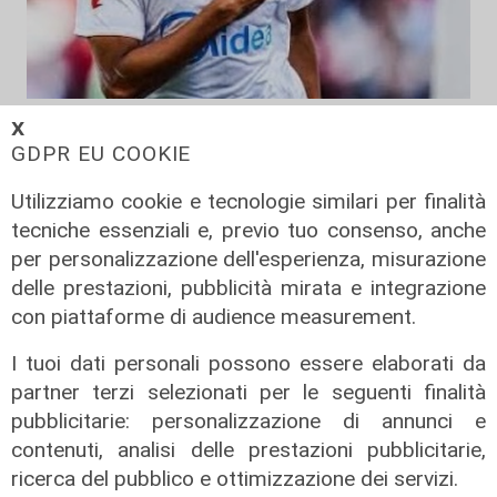
La trattativa
𝗫
GDPR EU COOKIE
Genoa, affondo per Sow. Il
centrocampista svizzero è
Utilizziamo cookie e tecnologie similari per finalità
vicinissimo
tecniche essenziali e, previo tuo consenso, anche
04/08/2026
per personalizzazione dell'esperienza, misurazione
di Claudio Baffico
delle prestazioni, pubblicità mirata e integrazione
con piattaforme di audience measurement.
I tuoi dati personali possono essere elaborati da
partner terzi selezionati per le seguenti finalità
pubblicitarie: personalizzazione di annunci e
contenuti, analisi delle prestazioni pubblicitarie,
ricerca del pubblico e ottimizzazione dei servizi.