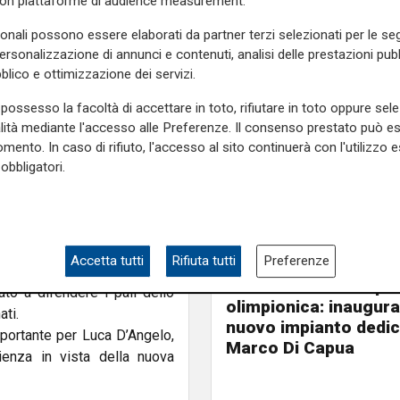
con piattaforme di audience measurement.
sonali possono essere elaborati da partner terzi selezionati per le seg
r il ritiro estivo dello
personalizzazione di annunci e contenuti, analisi delle prestazioni pubbl
per un problema al tendine
blico e ottimizzazione dei servizi.
rso riabilitativo.
 match contro la Juve Stabia,
possesso la facoltà di accettare in toto, rifiutare in toto oppure sele
ezzino. Successivamente, il
alità mediante l'accesso alle Preferenze. Il consenso prestato può 
rone di ritorno a causa del
mento. In caso di rifiuto, l'accesso al sito continuerà con l'utilizzo e
obbligatori.
stato operato in Finlandia.
recupero che si concluderà a
r la preparazione estiva.
ollezionato 20 presenze con
Accetta tutti
Rifiuta tutti
Preferenze
L'apertura
tana. Curioso l’episodio nel
Chiavari ritrova la pi
ato a difendere i pali dello
olimpionica: inaugurat
ati.
nuovo impianto dedic
mportante per Luca D’Angelo,
Marco Di Capua
enza in vista della nuova