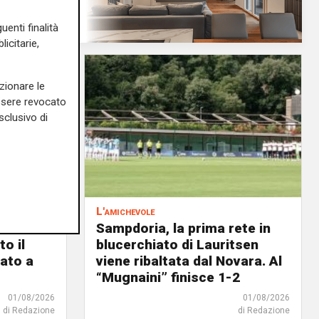
uenti finalità
icitarie,
zionare le
essere revocato
sclusivo di
L'amichevole
scina
Sampdoria, la prima rete in
o il
blucerchiato di Lauritsen
ato a
viene ribaltata dal Novara. Al
“Mugnaini” finisce 1-2
01/08/2026
01/08/2026
di Redazione
di Redazione