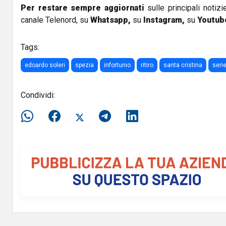
Per restare sempre aggiornati
sulle principali notizi
canale Telenord, su
Whatsapp,
su
Instagram
,
su
Youtub
Tags:
edoardo soleri
spezia
infortunio
ritiro
santa cristina
serie
Condividi: