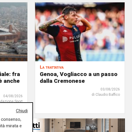
La trattativa
iale: fra
Genoa, Vogliacco a un passo
'è anche
dalla Cremonese
03/08/2026
di Claudio Baffico
04/08/2026
edazione Sport
Chiudi
uo consenso,
ità mirata e