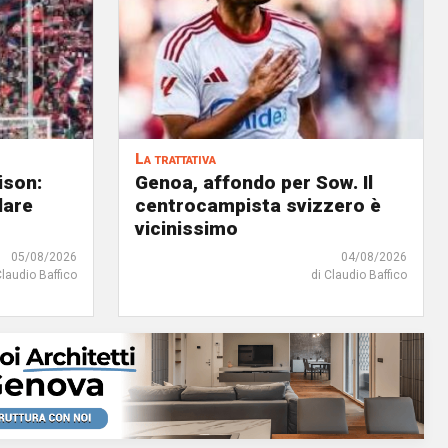
La trattativa
ison:
Genoa, affondo per Sow. Il
dare
centrocampista svizzero è
vicinissimo
05/08/2026
04/08/2026
Claudio Baffico
di Claudio Baffico