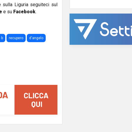
e sulla Liguria seguiteci sul
e
e su
Facebook
.
 b
recupero
d'angelo