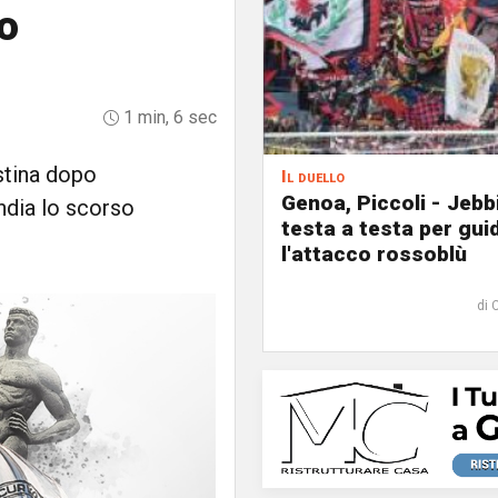
io
1 min, 6 sec
stina dopo
Il duello
Genoa, Piccoli - Jebb
andia lo scorso
testa a testa per gui
l'attacco rossoblù
di 