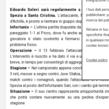
integrazione 
I tuoi dati per
Edoardo Soleri sarà regolarmente a disposizione pe
pubblicitarie: 
Spezia a Santa Cristina.
L’attaccante, fermo da mesi 
ricerca del pub
d’Achille, è pronto a rientrare in gruppo dopo un lungo perco
Infortunio –
L’ultima partita disputata da Soleri risale al
Rimane in tuo 
pareggiato 1-1 al Picco, dove fu anche autore del gol sp
specifiche fin
giocatore è stato costretto a fermarsi per tutto il gi
in qualsiasi mo
problema fisico.
cookie tecnici 
Operazione –
Il 13 febbraio l’attaccante aquilotto è 
L’intervento è riuscito e ha dato il via a un percorso di 
Cookie policy
breve, in tempo per consentirgli di aggregarsi al gruppo pe
Stagione –
Nel campionato appena concluso, Soleri ha c
3 reti, messe a segno contro Juve Stabia, Cesena e Salerni
match contro i romagnoli, quando l’attaccante si è ritrov
Spezia al posto dell’infortunato Sarr, con i cambi già termin
Situazione –
Il suo rientro rappresenta un’opportunità i
che potrà contare nuovamente su una pedina d’esperi
stagione