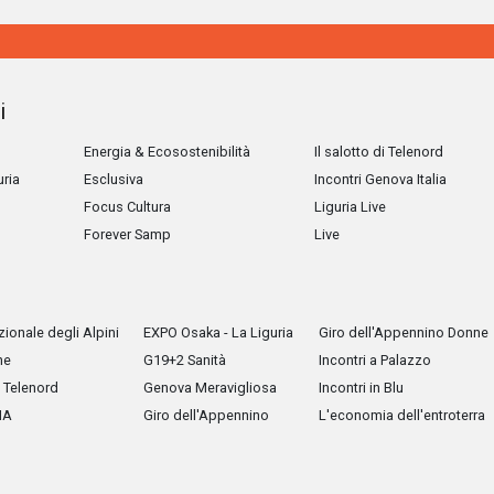
i
Energia & Ecosostenibilità
Il salotto di Telenord
uria
Esclusiva
Incontri Genova Italia
Focus Cultura
Liguria Live
Forever Samp
Live
ionale degli Alpini
EXPO Osaka - La Liguria
Giro dell'Appennino Donne
he
G19+2 Sanità
Incontri a Palazzo
Telenord
Genova Meravigliosa
Incontri in Blu
IA
Giro dell'Appennino
L'economia dell'entroterra