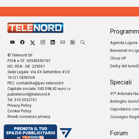
Programm
Agenda Liguria
Benvenuti in Lig
© Telenord Srl
Close UP
P.IVA e CF: 00945590107
Derby del lunedì
ISC. REA - GE: 229501
Sede Legale: Via XX Settembre 41/3
16121 GENOVA
Speciali
PEC:
contabilita@pec.telenord.it
Capitale sociale: 343.598,42 euro i.v.
97ª Adunata Naz
pubtelenord@telenord.it
Tel. 010 5532701
Botteghe storic
Privacy Policy
Capodanno con 
Cookie Policy
Rivedi consenso privacy
Convegno Reg4
Forum