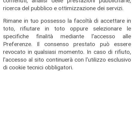
contenuti, analisi delle prestazioni pubblicitarie,
ricerca del pubblico e ottimizzazione dei servizi.
Rimane in tuo possesso la facoltà di accettare in
toto, rifiutare in toto oppure selezionare le
specifiche finalità mediante l'accesso alle
Preferenze. Il consenso prestato può essere
revocato in qualsiasi momento. In caso di rifiuto,
l'accesso al sito continuerà con l'utilizzo esclusivo
La vigilia
di cookie tecnici obbligatori.
Spezia, Donadoni: "La Sampdoria
avrà motivazioni incredibili e non
dovremo farci coinvolgere
dall'ambiente"
30/01/2026
di Redazione