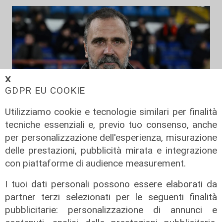
𝗫
GDPR EU COOKIE
Utilizziamo cookie e tecnologie similari per finalità
tecniche essenziali e, previo tuo consenso, anche
Il cambio
per personalizzazione dell'esperienza, misurazione
Spezia, esonerato Roberto
delle prestazioni, pubblicità mirata e integrazione
Donadoni. Ufficiale il ritorno di Luca
con piattaforme di audience measurement.
D'Angelo
I tuoi dati personali possono essere elaborati da
23/03/2026
di Luca Pandimiglio
partner terzi selezionati per le seguenti finalità
pubblicitarie: personalizzazione di annunci e