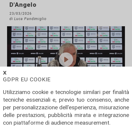
D'Angelo
23/03/2026
di Luca Pandimiglio
𝗫
GDPR EU COOKIE
Utilizziamo cookie e tecnologie similari per finalità
La vigilia
tecniche essenziali e, previo tuo consenso, anche
per personalizzazione dell'esperienza, misurazione
Spezia, Donadoni: "La Sampdoria
delle prestazioni, pubblicità mirata e integrazione
avrà motivazioni incredibili e non
dovremo farci coinvolgere
con piattaforme di audience measurement.
dall'ambiente"