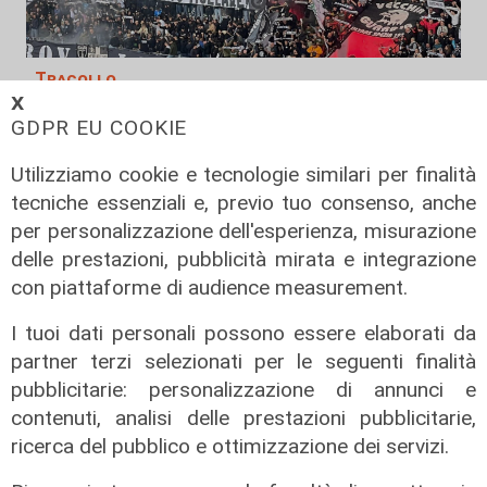
Tracollo
𝗫
Lo Spezia crolla a Catanzaro e vede
GDPR EU COOKIE
la Serie C: al “Ceravolo” finisce 4-2
Utilizziamo cookie e tecnologie similari per finalità
25/04/2026
di Redazione
tecniche essenziali e, previo tuo consenso, anche
per personalizzazione dell'esperienza, misurazione
delle prestazioni, pubblicità mirata e integrazione
con piattaforme di audience measurement.
I tuoi dati personali possono essere elaborati da
partner terzi selezionati per le seguenti finalità
pubblicitarie: personalizzazione di annunci e
contenuti, analisi delle prestazioni pubblicitarie,
ricerca del pubblico e ottimizzazione dei servizi.
Il cambio