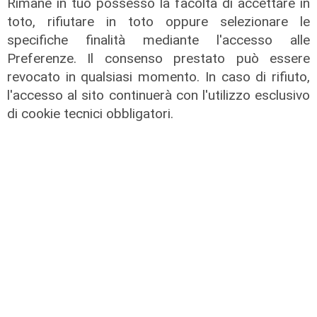
Rimane in tuo possesso la facoltà di accettare in
toto, rifiutare in toto oppure selezionare le
Spezia, esonerato Roberto
Donadoni. Ufficiale il ritorno di Luca
specifiche finalità mediante l'accesso alle
D'Angelo
Preferenze. Il consenso prestato può essere
revocato in qualsiasi momento. In caso di rifiuto,
23/03/2026
di Luca Pandimiglio
l'accesso al sito continuerà con l'utilizzo esclusivo
di cookie tecnici obbligatori.
La vigilia
Spezia, Donadoni: "La Sampdoria