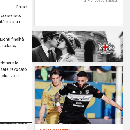
di Francesca Balestri
Chiudi
30/01/2026
di Redazione
uo consenso,
ità mirata e
uenti finalità
icitarie,
zionare le
essere revocato
sclusivo di