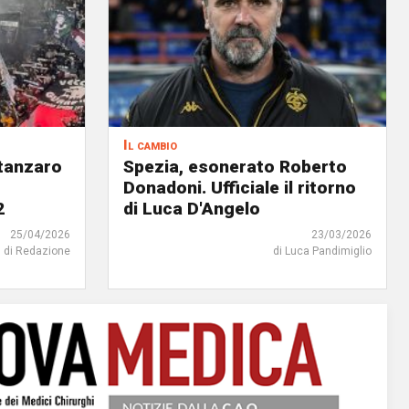
Il cambio
atanzaro
Spezia, esonerato Roberto
Donadoni. Ufficiale il ritorno
2
di Luca D'Angelo
25/04/2026
23/03/2026
di Redazione
di Luca Pandimiglio