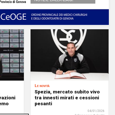
Le novità
a
Spezia, mercato subito vivo
vazioni
tra innesti mirati e cessioni
remo
pesanti
04/01/2026