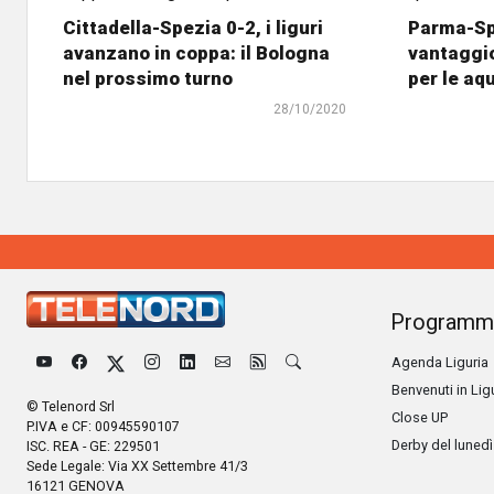
Cittadella-Spezia 0-2, i liguri
Parma-Sp
avanzano in coppa: il Bologna
vantaggio
nel prossimo turno
per le aqu
28/10/2020
Programm
Agenda Liguria
Benvenuti in Lig
© Telenord Srl
Close UP
P.IVA e CF: 00945590107
Derby del lunedì
ISC. REA - GE: 229501
Sede Legale: Via XX Settembre 41/3
16121 GENOVA