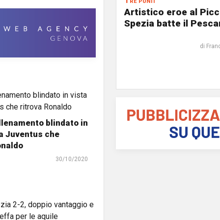
Tre punti
Artistico eroe al Picc
Spezia batte il Pesca
di Fran
llenamento blindato in
la Juventus che
onaldo
30/10/2020