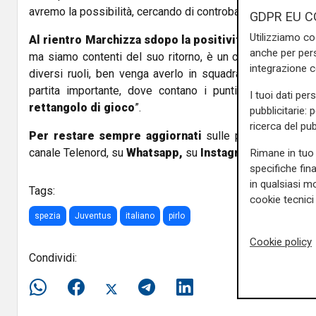
avremo la possibilità, cercando di controbattere e di fare u
GDPR EU C
Utilizziamo co
Al rientro Marchizza sdopo la positività al covid:
"È 
anche per pers
ma siamo contenti del suo ritorno, è un calciatore duttile
integrazione 
diversi ruoli, ben venga averlo in squadra e a disposiz
partita importante, dove contano i punti, ma soprattu
I tuoi dati per
rettangolo di gioco
”.
pubblicitarie: 
ricerca del pub
Per restare sempre aggiornati
sulle principali notizi
canale Telenord, su
Whatsapp,
su
Instagram
,
su
Youtub
Rimane in tuo 
specifiche fin
in qualsiasi mo
Tags:
cookie tecnici 
spezia
Juventus
italiano
pirlo
Cookie policy
Condividi: