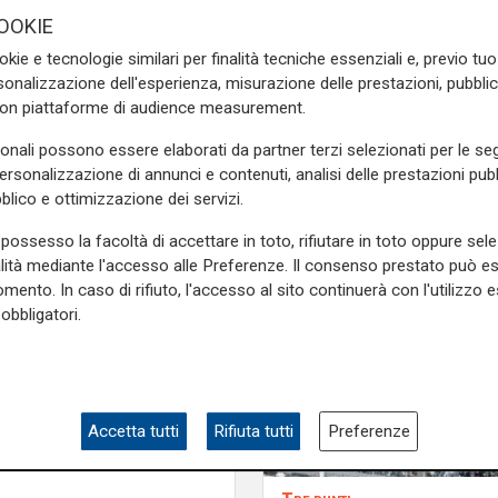
dall'ambiente"
na prestazione di livello”.
OOKIE
okie e tecnologie similari per finalità tecniche essenziali e, previo t
solo al secondo allenamento
onalizzazione dell'esperienza, misurazione delle prestazioni, pubblic
 che in difesa può ricoprire
con piattaforme di audience measurement.
iona. Concentriamoci su una
to
uscire a testa alta dal
sonali possono essere elaborati da partner terzi selezionati per le seg
personalizzazione di annunci e contenuti, analisi delle prestazioni pubbl
blico e ottimizzazione dei servizi.
e sulla Liguria seguiteci sul
e
e su
Facebook
.
possesso la facoltà di accettare in toto, rifiutare in toto oppure sele
alità mediante l'accesso alle Preferenze. Il consenso prestato può 
mento. In caso di rifiuto, l'accesso al sito continuerà con l'utilizzo e
obbligatori.
Accetta tutti
Rifiuta tutti
Preferenze