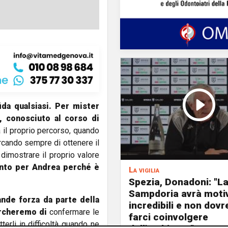
ida qualsiasi. Per mister
,
conosciuto al corso di
 il proprio percorso, quando
rcando sempre di ottenere il
dimostrare il proprio valore
nto per Andrea perché è
La vigilia
Spezia, Donadoni: "L
Sampdoria avrà moti
nde forza da parte della
incredibili e non dov
ercheremo di
confermare le
farci coinvolgere
erli in difficoltà quando ne