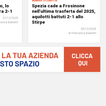
Amara sconfitta
o, lo
Spezia cade a Frosinone
ra 2-1
nell’ultima trasferta del 2025,
aquilotti battuti 2-1 allo
27/12/2025
Stirpe
cesca Balestri
20/12/2025
di Francesca Balestri