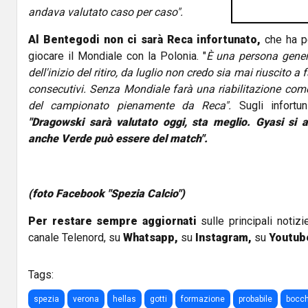
andava valutato caso per caso".
Al Bentegodi non ci sarà Reca infortunato,
che ha pe
giocare il Mondiale con la Polonia. "
È una persona gener
dell'inizio del ritiro, da luglio non credo sia mai riuscito a
consecutivi. Senza Mondiale farà una riabilitazione come
del campionato pienamente da Reca".
Sugli infortun
"Dragowski sarà valutato oggi, sta meglio. Gyasi si 
anche Verde può essere del match".
(foto Facebook "Spezia Calcio")
Per restare sempre aggiornati
sulle principali notizi
canale Telenord, su
Whatsapp,
su
Instagram
,
su
Youtub
Tags:
spezia
verona
hellas
gotti
formazione
probabile
bocch