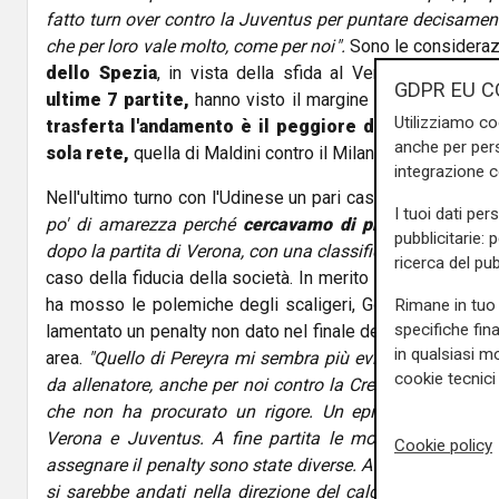
fatto turn over contro la Juventus per puntare decisamente
che per loro vale molto, come per noi".
Sono le consideraz
dello Spezia
, in vista della sfida al Verona. I
liguri r
GDPR EU C
ultime 7 partite,
hanno visto il margine con la zona retr
Utilizziamo co
trasferta l'andamento è il peggiore della serie A: 7
anche per pers
sola rete,
quella di Maldini contro il Milan.
integrazione 
Nell'ultimo turno con l'Udinese un pari casalingo con tant
I tuoi dati per
po' di amarezza perché
cercavamo di prendere i tre p
pubblicitarie: 
dopo la partita di Verona, con una classifica migliore"
, am
ricerca del pub
caso della fiducia della società. In merito all'episodio de
ha mosso le polemiche degli scaligeri, Gotti sottolinea
Rimane in tuo 
specifiche fin
lamentato un penalty non dato nel finale della partita contr
in qualsiasi mo
area.
"Quello di Pereyra mi sembra più evidente
- dice Got
cookie tecnici 
da allenatore, anche per noi contro la Cremonese c'è sta
che non ha procurato un rigore. Un episodio molto si
Verona e Juventus. A fine partita le motivazioni addot
Cookie policy
assegnare il penalty sono state diverse. A inizio anno ci si
si sarebbe andati nella direzione del calcio e quindi un