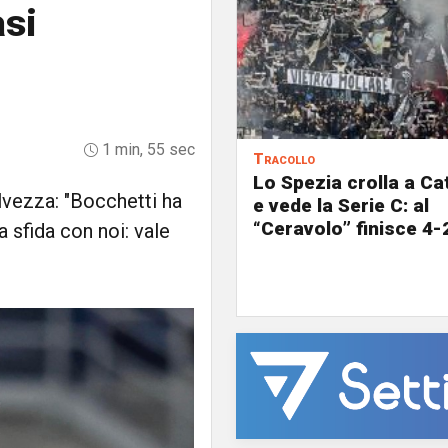
asi
1 min, 55 sec
Tracollo
Lo Spezia crolla a C
alvezza: "Bocchetti ha
e vede la Serie C: al
“Ceravolo” finisce 4-
a sfida con noi: vale