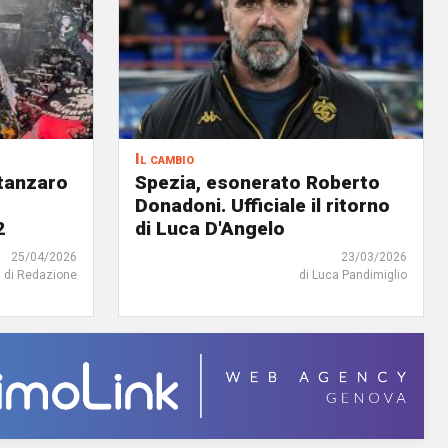
Il cambio
atanzaro
Spezia, esonerato Roberto
Donadoni. Ufficiale il ritorno
2
di Luca D'Angelo
25/04/2026
23/03/2026
di Redazione
di Luca Pandimiglio