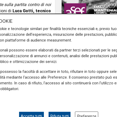
 sulla partita contro di noi
ioni di
Luca Gotti, tecnico
educi da due punti nelle
OOKIE
ocessione assottigliarsi
. In
okie e tecnologie similari per finalità tecniche essenziali e, previo t
 sconfitte di fila con una
onalizzazione dell'esperienza, misurazione delle prestazioni, pubblic
con piattaforme di audience measurement.
e occasioni sprecate.
"C'è un
sonali possono essere elaborati da partner terzi selezionati per le seg
unti
per arrivare alla sosta,
personalizzazione di annunci e contenuti, analisi delle prestazioni pubbl
mette Gotti che gode in ogni
blico e ottimizzazione dei servizi.
l rigore negato al Verona che
 come anche lo Spezia abbia
possesso la facoltà di accettare in toto, rifiutare in toto oppure sele
alità mediante l'accesso alle Preferenze. Il consenso prestato può 
o l'Udinese per una spinta in
mento. In caso di rifiuto, l'accesso al sito continuerà con l'utilizzo e
ti -.
Se devo fare un'analisi
obbligatori.
Tre punti
to un tocco di mano in area
Artistico eroe al Picc
mile a quello accaduto tra
Spezia batte il Pesca
te nei due episodi per non
amo detti con gli arbitri che
di Fran
 tocco di mano involontario
Accetta tutti
Rifiuta tutti
Preferenze