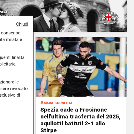
Chiudi
uo consenso,
ità mirata e
uenti finalità
icitarie,
zionare le
essere revocato
sclusivo di
Amara sconfitta
o, lo
Spezia cade a Frosinone
ra 2-1
nell’ultima trasferta del 2025,
aquilotti battuti 2-1 allo
27/12/2025
Stirpe
cesca Balestri