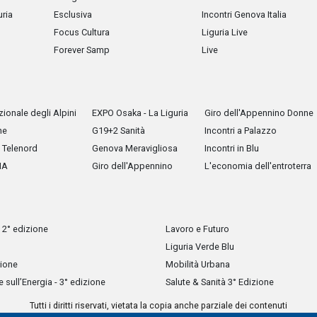
uria
Esclusiva
Incontri Genova Italia
Focus Cultura
Liguria Live
Forever Samp
Live
ionale degli Alpini
EXPO Osaka - La Liguria
Giro dell'Appennino Donne
he
G19+2 Sanità
Incontri a Palazzo
Telenord
Genova Meravigliosa
Incontri in Blu
IA
Giro dell'Appennino
L'economia dell'entroterra
 2° edizione
Lavoro e Futuro
Liguria Verde Blu
zione
Mobilità Urbana
sull’Energia - 3° edizione
Salute & Sanità 3° Edizione
Tutti i diritti riservati, vietata la copia anche parziale dei contenuti