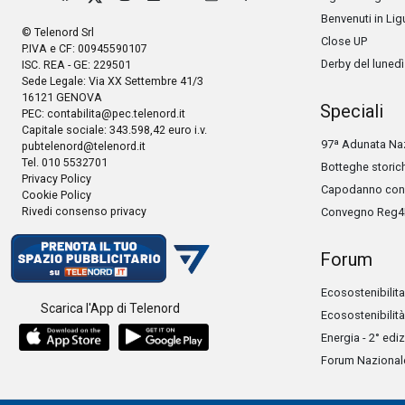
Benvenuti in Lig
© Telenord Srl
Close UP
P.IVA e CF: 00945590107
Derby del lunedì
ISC. REA - GE: 229501
Sede Legale: Via XX Settembre 41/3
16121 GENOVA
Speciali
PEC:
contabilita@pec.telenord.it
Capitale sociale: 343.598,42 euro i.v.
97ª Adunata Naz
pubtelenord@telenord.it
Tel. 010 5532701
Botteghe storic
Privacy Policy
Capodanno con 
Cookie Policy
Rivedi consenso privacy
Convegno Reg4
Forum
Ecosostenibilita
Scarica l'App di Telenord
Ecosostenibilità
Energia - 2° edi
Forum Nazionale 