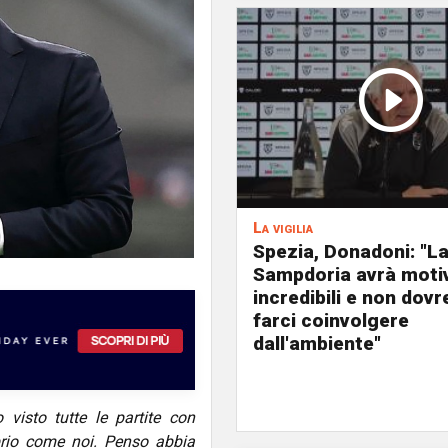
La vigilia
Spezia, Donadoni: "L
Sampdoria avrà moti
incredibili e non dov
farci coinvolgere
dall'ambiente"
visto tutte le partite con
prio come noi. Penso abbia