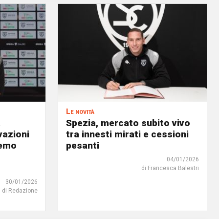
Le novità
a
Spezia, mercato subito vivo
vazioni
tra innesti mirati e cessioni
remo
pesanti
04/01/2026
di Francesca Balestri
30/01/2026
di Redazione