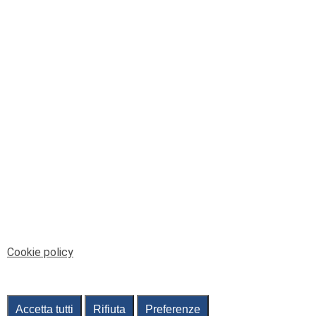
© Telenord Srl
P.IVA e CF: 00945590107 - ISC. REA - GE: 229501
Sede Legale: Via XX Settembre 41/3, 16121 GENOVA
PEC: contabilita@pec.telenord.it
Capitale sociale: 343.598,42 euro i.v.
Tutti i diritti riservati, vietata la copia anche parziale
dei contenuti
pubtelenord@telenord.it
Tel. 010 55 32 701
Informativa della privacy
|
Gestisci consenso
Cookie policy
Accetta tutti
Rifiuta
Preferenze