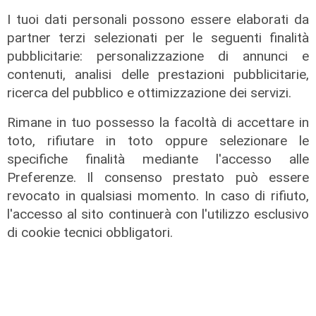
Spezia, esonerato Roberto
I tuoi dati personali possono essere elaborati da
Donadoni. Ufficiale il ritorno di Luca
partner terzi selezionati per le seguenti finalità
D'Angelo
pubblicitarie: personalizzazione di annunci e
23/03/2026
contenuti, analisi delle prestazioni pubblicitarie,
di Luca Pandimiglio
ricerca del pubblico e ottimizzazione dei servizi.
Rimane in tuo possesso la facoltà di accettare in
toto, rifiutare in toto oppure selezionare le
specifiche finalità mediante l'accesso alle
Preferenze. Il consenso prestato può essere
revocato in qualsiasi momento. In caso di rifiuto,
l'accesso al sito continuerà con l'utilizzo esclusivo
di cookie tecnici obbligatori.
La vigilia
Spezia, Donadoni: "La Sampdoria
avrà motivazioni incredibili e non