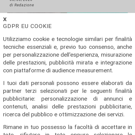
di Redazione
𝗫
GDPR EU COOKIE
Utilizziamo cookie e tecnologie similari per finalità
tecniche essenziali e, previo tuo consenso, anche
per personalizzazione dell'esperienza, misurazione
delle prestazioni, pubblicità mirata e integrazione
con piattaforme di audience measurement.
I tuoi dati personali possono essere elaborati da
L'approfondimento
partner terzi selezionati per le seguenti finalità
Parte dal ghetto la reazione contro
pubblicitarie: personalizzazione di annunci e
degrado e malavita. Tacchini
contenuti, analisi delle prestazioni pubblicitarie,
(Centro Est) a Telenord: "Disagio
ricerca del pubblico e ottimizzazione dei servizi.
sociale avanzato"
Rimane in tuo possesso la facoltà di accettare in
07/08/2026
toto, rifiutare in toto oppure selezionare le