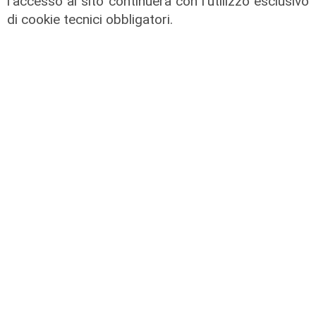
l'accesso al sito continuerà con l'utilizzo esclusivo
di cookie tecnici obbligatori.
L'esclusiva
Mascia (FI) a Telenord: "Taglio
scuolabus nell'entroterra, per gli
scolaretti oltre allo zaino, anche le
gambe in spalla"
06/08/2026
di Claudio Baffico