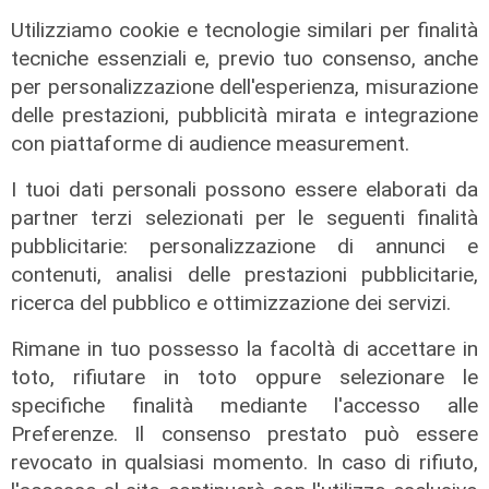
territori"
Utilizziamo cookie e tecnologie similari per finalità
08/08/2026
di Gilberto Volpara
tecniche essenziali e, previo tuo consenso, anche
per personalizzazione dell'esperienza, misurazione
delle prestazioni, pubblicità mirata e integrazione
con piattaforme di audience measurement.
I tuoi dati personali possono essere elaborati da
partner terzi selezionati per le seguenti finalità
pubblicitarie: personalizzazione di annunci e
contenuti, analisi delle prestazioni pubblicitarie,
ricerca del pubblico e ottimizzazione dei servizi.
Rimane in tuo possesso la facoltà di accettare in
L'esclusiva
toto, rifiutare in toto oppure selezionare le
Sanna (PD) a Telenord: "Sulle grandi
specifiche finalità mediante l'accesso alle
opere servono chiarezza, coperture
Preferenze. Il consenso prestato può essere
e tempi certi"
revocato in qualsiasi momento. In caso di rifiuto,
08/08/2026