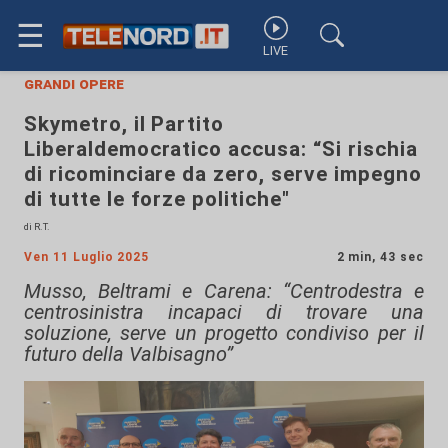
☰
LIVE
grandi opere
Skymetro, il Partito
Liberaldemocratico accusa: “Si rischia
di ricominciare da zero, serve impegno
di tutte le forze politiche"
di R.T.
Ven 11 Luglio 2025
2 min, 43 sec
Musso, Beltrami e Carena: “Centrodestra e
centrosinistra incapaci di trovare una
soluzione, serve un progetto condiviso per il
futuro della Valbisagno”