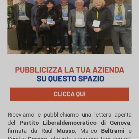
Riceviamo e pubblichiamo una lettera aperta
del
Partito Liberaldemocratico di Genova
,
firmata da Raul
Musso
, Marco
Beltrami
e
Sandra
Carena
, che interviene con toni duri nel