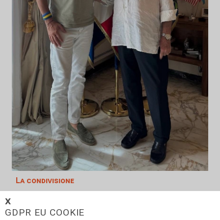
La condivisione
Emergenza idrica, Scajola e Cirio:
𝗫
«Strategia Comune tra i nostri
GDPR EU COOKIE