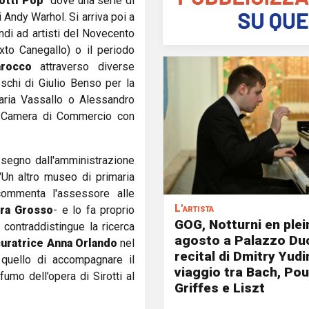
otti Pop"
dove una serie di
 Andy Warhol. Si arriva poi a
di ad artisti del Novecento
to Canegallo) o il periodo
rocco
attraverso diverse
eschi di Giulio Benso per la
aria Vassallo o Alessandro
lla Camera di Commercio con
 segno dall'amministrazione
 "Un altro museo di primaria
-commenta l'assessore alle
L'artista
ara Grosso
- e lo fa proprio
GOG, Notturni en plein 
 contraddistingue la ricerca
agosto a Palazzo Duc
curatrice
Anna Orlando
nel
recital di Dmitry Yudi
 quello di accompagnare il
viaggio tra Bach, Pou
fumo dell’opera di Sirotti al
Griffes e Liszt