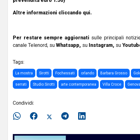
prevendita euro 1.50)
Altre informazioni cliccando
qui.
Per restare sempre aggiornati
sulle principali notizi
canale Telenord, su
Whatsapp,
su
Instagram
,
su
Youtub
Tags:
La mostra
Sirotti
Fochessati
orlando
Barbara Grosso
Gol
serrati
Studio Sirotti
arte contemporanea
Villa Croce
Genov
Condividi: