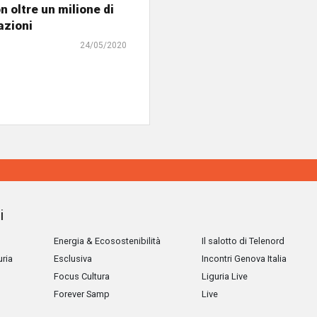
n oltre un milione di
azioni
24/05/2020
i
Energia & Ecosostenibilità
Il salotto di Telenord
uria
Esclusiva
Incontri Genova Italia
Focus Cultura
Liguria Live
Forever Samp
Live