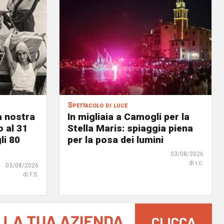
Spettacolo di luce
a nostra
In migliaia a Camogli per la
o al 31
Stella Maris: spiaggia piena
li 80
per la posa dei lumini
03/08/2026
di r.c.
03/08/2026
di F.S.