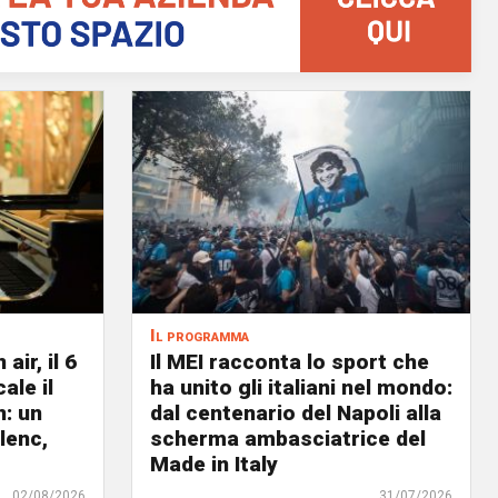
Il programma
air, il 6
Il MEI racconta lo sport che
ale il
ha unito gli italiani nel mondo:
n: un
dal centenario del Napoli alla
lenc,
scherma ambasciatrice del
Made in Italy
02/08/2026
31/07/2026