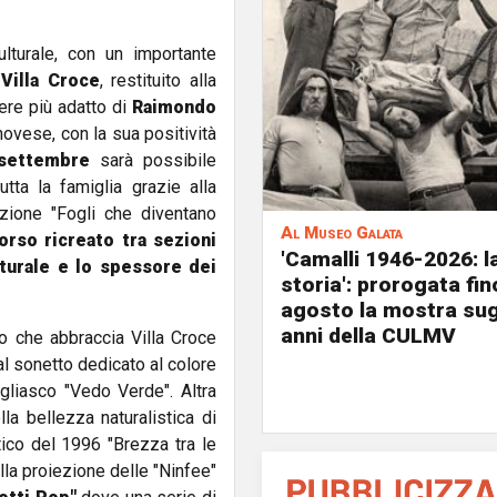
ulturale, con un importante
e
Villa Croce
, restituito alla
ere più adatto di
Raimondo
novese, con la sua positività
settembre
sarà possibile
utta la famiglia grazie alla
azione "Fogli che diventano
Al Museo Galata
orso ricreato tra sezioni
'Camalli 1946-2026: l
turale e lo spessore dei
storia': prorogata fin
agosto la mostra sug
anni della CULMV
co che abbraccia Villa Croce
al sonetto dedicato al colore
gliasco "Vedo Verde". Altra
la bellezza naturalistica di
tico del 1996 "Brezza tra le
lla proiezione delle "Ninfee"