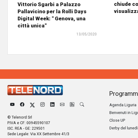
chiude co
Vittorio Sgarbi a Palazzo
visualizz
Pallavicino per la Rolli Days
Digital Week: " Genova, una
città unica"
13/05/2020
Programm
Agenda Liguria
Benvenuti in Lig
© Telenord Srl
Close UP
P.IVA e CF: 00945590107
Derby del lunedì
ISC. REA - GE: 229501
Sede Legale: Via XX Settembre 41/3