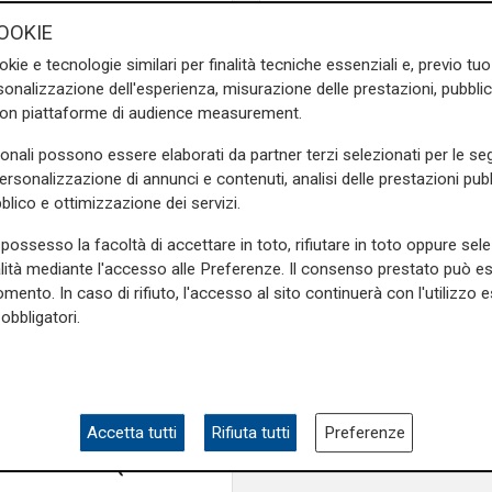
 alle idee curatoriali, con la
OOKIE
useo, e con lo
Studio Sirotti
okie e tecnologie similari per finalità tecniche essenziali e, previo t
otti.
onalizzazione dell'esperienza, misurazione delle prestazioni, pubblic
con piattaforme di audience measurement.
 Orlando
è
Sagep
per
 ai curatori, altri storici
sonali possono essere elaborati da partner terzi selezionati per le seg
mariva
).
personalizzazione di annunci e contenuti, analisi delle prestazioni pubbl
blico e ottimizzazione dei servizi.
possesso la facoltà di accettare in toto, rifiutare in toto oppure sele
alità mediante l'accesso alle Preferenze. Il consenso prestato può 
mento. In caso di rifiuto, l'accesso al sito continuerà con l'utilizzo e
 Ruffini 3, Genova)
obbligatori.
/18
Accetta tutti
Rifiuta tutti
Preferenze
su
TICKETONE
(servizio di