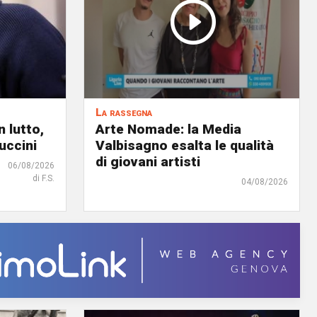
La rassegna
 lutto,
Arte Nomade: la Media
uccini
Valbisagno esalta le qualità
di giovani artisti
06/08/2026
di F.S.
04/08/2026