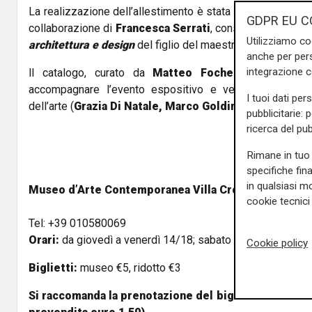
La realizzazione dell’allestimento è stata condotta, in base
GDPR EU C
collaborazione di
Francesca Serrati
, conservatore del m
Utilizziamo co
architettura e design
del figlio del maestro,
Riccardo Sir
anche per pers
integrazione 
ll catalogo, curato da
Matteo Fochessati
e
Anna
accompagnare l’evento espositivo e vede coinvolti, oltre
I tuoi dati per
dell’arte (
Grazia Di Natale, Marco Goldin e Giulio Som
pubblicitarie: 
ricerca del pub
Rimane in tuo 
specifiche fin
in qualsiasi mo
Museo d’Arte Contemporanea Villa Croce (via Jacopo
cookie tecnici 
Tel: +39 010580069
Orari:
da giovedì a venerdì 14/18; sabato e domenica 10
Cookie policy
Biglietti:
museo €5, ridotto €3
Si raccomanda la prenotazione del biglietto online 