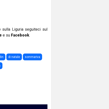
e sulla Liguria seguiteci sul
e
e su
Facebook
.
din
di natale
sommariva
a