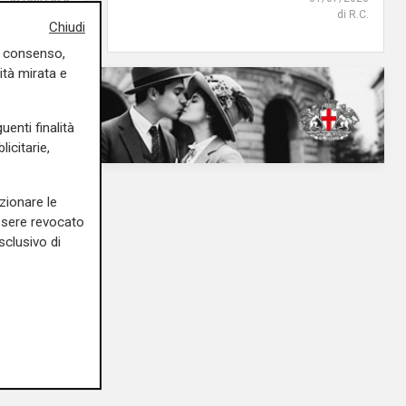
di steris
di R.C.
Chiudi
uo consenso,
ità mirata e
uenti finalità
icitarie,
zionare le
essere revocato
sclusivo di