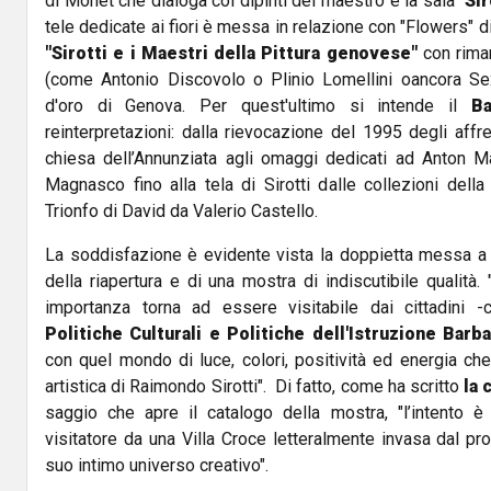
di Monet che dialoga coi dipinti del maestro e la sala "
Sir
tele dedicate ai fiori è messa in relazione con "Flowers" di
"Sirotti e i Maestri della Pittura genovese"
con riman
(come Antonio Discovolo o Plinio Lomellini oancora Sex
d'oro di Genova. Per quest'ultimo si intende il
Ba
reinterpretazioni: dalla rievocazione del 1995 degli affr
chiesa dell’Annunziata agli omaggi dedicati ad Anton M
Magnasco fino alla tela di Sirotti dalle collezioni de
Trionfo di David da Valerio Castello.
La soddisfazione è evidente vista la doppietta messa a
della riapertura e di una mostra di indiscutibile qualità.
importanza torna ad essere visitabile dai cittadini 
Politiche Culturali e Politiche dell'Istruzione Barb
con quel mondo di luce, colori, positività ed energia che
artistica di
Raimondo Sirotti
". Di fatto, come ha scritto
la 
saggio che apre il catalogo della mostra, "l’intento è
visitatore da una Villa Croce letteralmente invasa dal pro
suo intimo universo creativo".