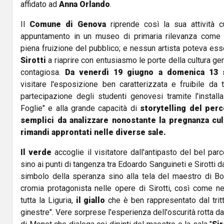
affidato ad
Anna Orlando
.
Il
Comune di Genova
riprende così la sua attività c
appuntamento in un museo di primaria rilevanza com
piena fruizione del pubblico; e nessun artista poteva ess
Sirotti
a riaprire con entusiasmo le porte della cultura ge
contagiosa.
Da venerdì 19 giugno a domenica 13 
visitare l'esposizione ben caratterizzata e fruibile da t
partecipazione degli studenti genovesi tramite l'install
Foglie" e alla grande capacità di
storytelling del perc
semplici da analizzare nonostante la pregnanza cul
rimandi approntati nelle diverse sale.
Il verde
accoglie il visitatore dall'antipasto del bel par
sino ai punti di tangenza tra Edoardo Sanguineti e Sirotti d
simbolo della speranza sino alla tela del maestro di Bo
cromia protagonista nelle opere di Sirotti, così come nel
tutta la Liguria,
il giallo
che è ben rappresentato dal trit
ginestre". Vere sorprese l'esperienza dell'oscurità rotta da