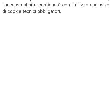
l'accesso al sito continuerà con l'utilizzo esclusivo
La rassegna
di cookie tecnici obbligatori.
Arte Nomade: la Media Valbisagno
esalta le qualità di giovani artisti
04/08/2026
Al Museo Galata
'Camalli 1946-2026: la nostra