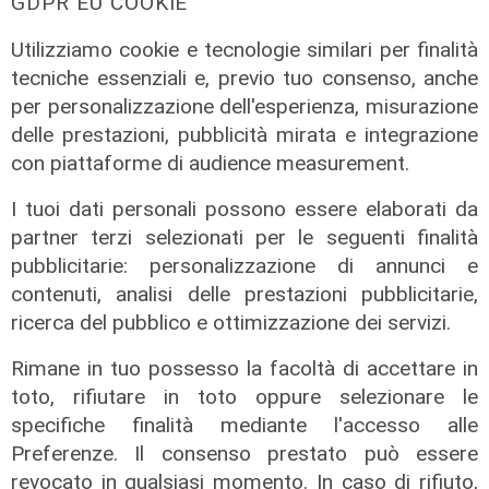
GDPR EU COOKIE
Utilizziamo cookie e tecnologie similari per finalità
tecniche essenziali e, previo tuo consenso, anche
per personalizzazione dell'esperienza, misurazione
Addio
delle prestazioni, pubblicità mirata e integrazione
Mondo della musica in lutto, è
con piattaforme di audience measurement.
morto Francesco Guccini
I tuoi dati personali possono essere elaborati da
06/08/2026
di F.S.
partner terzi selezionati per le seguenti finalità
pubblicitarie: personalizzazione di annunci e
contenuti, analisi delle prestazioni pubblicitarie,
ricerca del pubblico e ottimizzazione dei servizi.
Rimane in tuo possesso la facoltà di accettare in
toto, rifiutare in toto oppure selezionare le
specifiche finalità mediante l'accesso alle
Preferenze. Il consenso prestato può essere
revocato in qualsiasi momento. In caso di rifiuto,