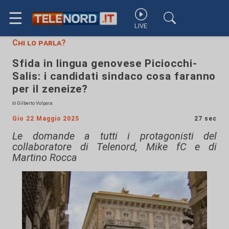
☰
LIVE
Chi lo parla?
Sfida in lingua genovese Piciocchi-
Salis: i candidati sindaco cosa faranno
per il zeneize?
di Gilberto Volpara
Gio 22 Maggio 2025
27 sec
Le domande a tutti i protagonisti del
collaboratore di Telenord, Mike fC e di
Martino Rocca