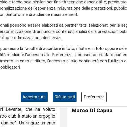
dei volti più rappresentativi
okie e tecnologie similari per finalità tecniche essenziali e, previo t
re recente. Il centrocampista
onalizzazione dell'esperienza, misurazione delle prestazioni, pubblic
cato al termine dell’ultima
con piattaforme di audience measurement.
 sesto posto.
sonali possono essere elaborati da partner terzi selezionati per le seg
personalizzazione di annunci e contenuti, analisi delle prestazioni pubbl
o per gentile concessione US
blico e ottimizzazione dei servizi.
è diventato rapidamente una
gioni complessive con il club
possesso la facoltà di accettare in toto, rifiutare in toto oppure sele
egnando 2 gol e fornendo 2
alità mediante l'accesso alle Preferenze. Il consenso prestato può 
di sacrificio.
mento. In caso di rifiuto, l'accesso al sito continuerà con l'utilizzo e
obbligatori.
tella, per poi proseguire fino
08. Nel corso degli anni ha
L'apertura
a, Sorrento, Gubbio, Virtus
Chiavari ritrova la pi
ostruendo un percorso lungo
olimpionica: inaugurat
Accetta tutti
Rifiuta tutti
Preferenze
nuovo impianto dedic
ri Levante, che ha voluto
Marco Di Capua
stro club è stato un orgoglio
e gambe”. Un ringraziamento