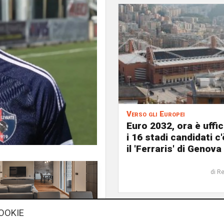
Verso gli Europei
Euro 2032, ora è uffic
i 16 stadi candidati c
il 'Ferraris' di Genova
di R
OOKIE