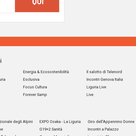
i
Energia & Ecosostenibilità
Il salotto di Telenord
uria
Esclusiva
Incontri Genova Italia
Focus Cultura
Liguria Live
Forever Samp
Live
ionale degli Alpini
EXPO Osaka - La Liguria
Giro dell'Appennino Donne
he
G19+2 Sanità
Incontri a Palazzo