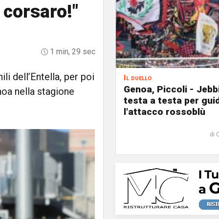
, corsaro!"
1 min, 29 sec
ili dell’Entella, per poi
Il duello
Genoa, Piccoli - Jebb
noa nella stagione
testa a testa per gui
l'attacco rossoblù
di 