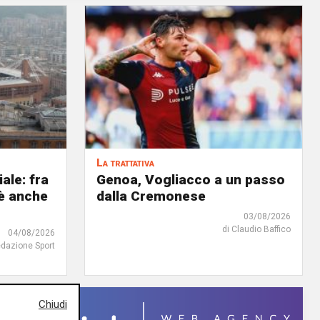
La trattativa
iale: fra
Genoa, Vogliacco a un passo
'è anche
dalla Cremonese
03/08/2026
di Claudio Baffico
04/08/2026
edazione Sport
Chiudi