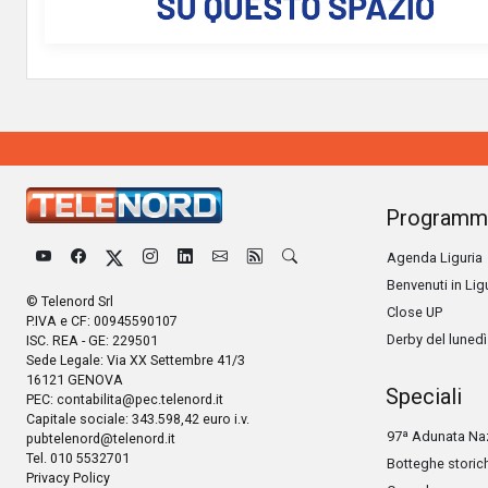
Programm
Agenda Liguria
Benvenuti in Lig
© Telenord Srl
Close UP
P.IVA e CF: 00945590107
Derby del lunedì
ISC. REA - GE: 229501
Sede Legale: Via XX Settembre 41/3
16121 GENOVA
Speciali
PEC:
contabilita@pec.telenord.it
Capitale sociale: 343.598,42 euro i.v.
97ª Adunata Naz
pubtelenord@telenord.it
Tel. 010 5532701
Botteghe storic
Privacy Policy