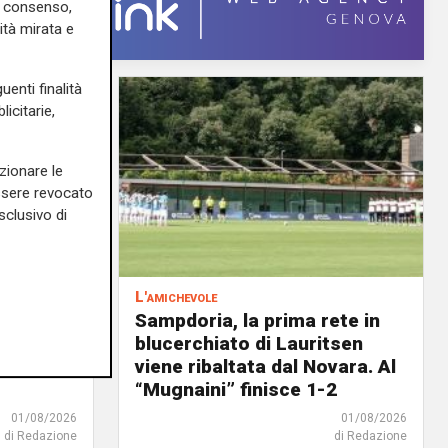
uo consenso,
ità mirata e
uenti finalità
icitarie,
zionare le
essere revocato
sclusivo di
L'amichevole
scina
Sampdoria, la prima rete in
o il
blucerchiato di Lauritsen
ato a
viene ribaltata dal Novara. Al
“Mugnaini” finisce 1-2
01/08/2026
01/08/2026
di Redazione
di Redazione