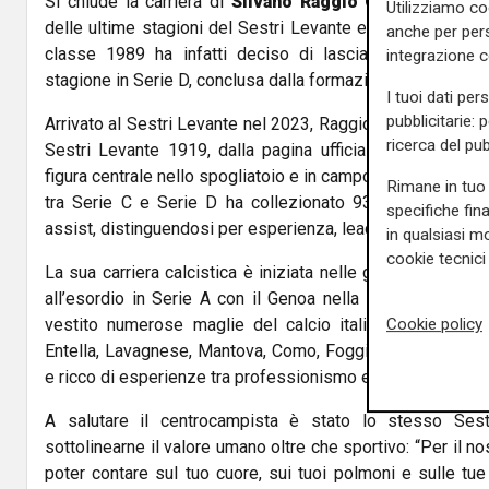
Si chiude la carriera di
Silvano Raggio Garibaldi
, uno 
Utilizziamo co
delle ultime stagioni del Sestri Levante e del calcio ligu
anche per pers
classe 1989 ha infatti deciso di lasciare il calcio gio
integrazione 
stagione in Serie D, conclusa dalla formazione rossoblù al
I tuoi dati per
pubblicitarie: 
Arrivato al Sestri Levante nel 2023, Raggio Garibaldi (fot
ricerca del pub
Sestri Levante 1919, dalla pagina ufficiale Facebook) 
figura centrale nello spogliatoio e in campo. In quattro sta
Rimane in tuo 
tra Serie C e Serie D ha collezionato 93 presenze, s
specifiche fin
assist, distinguendosi per esperienza, leadership e spirito 
in qualsiasi mo
cookie tecnici 
La sua carriera calcistica è iniziata nelle giovanili dell’En
all’esordio in Serie A con il Genoa nella stagione 2007/
Cookie policy
vestito numerose maglie del calcio italiano, tra cui Pis
Entella, Lavagnese, Mantova, Como, Foggia e Seregno, c
e ricco di esperienze tra professionismo e dilettantismo.
A salutare il centrocampista è stato lo stesso Sest
sottolinearne il valore umano oltre che sportivo: “Per il no
poter contare sul tuo cuore, sui tuoi polmoni e sulle tu