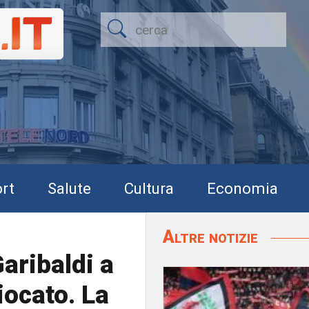
rt
Salute
Cultura
Economia
Altre notizie
aribaldi a
giocato. La