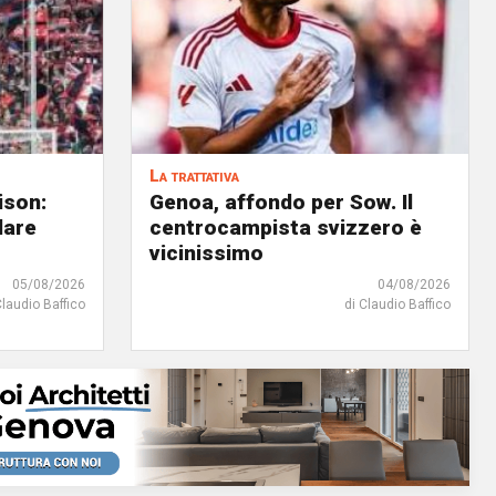
La trattativa
ison:
Genoa, affondo per Sow. Il
dare
centrocampista svizzero è
vicinissimo
05/08/2026
04/08/2026
Claudio Baffico
di Claudio Baffico