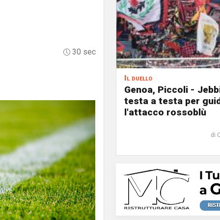
30 sec
Il duello
Genoa, Piccoli - Jebb
testa a testa per gui
l'attacco rossoblù
di 