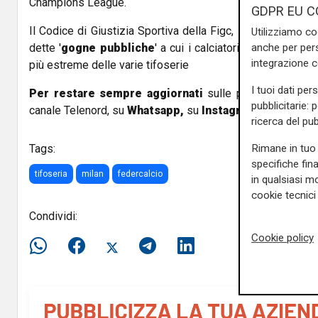
Champions League.
GDPR EU C
Il Codice di Giustizia Sportiva della Figc, infatti, contien
Utilizziamo co
anche per pers
dette '
gogne pubbliche
' a cui i calciatori si sottopong
integrazione 
più estreme delle varie tifoserie
I tuoi dati per
Per restare sempre aggiornati
sulle principali notizi
pubblicitarie: 
canale Telenord, su
Whatsapp,
su
Instagram
,
su
Youtub
ricerca del pub
Rimane in tuo 
Tags:
specifiche fin
tifoseria
milan
federcalcio
in qualsiasi mo
cookie tecnici 
Condividi:
Cookie policy