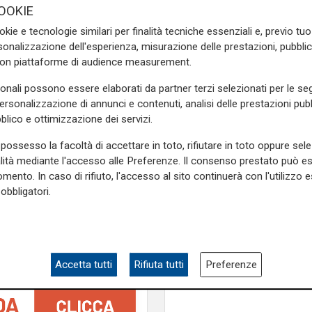
OOKIE
e una norma che vieta le così
okie e tecnologie similari per finalità tecniche essenziali e, previo t
onalizzazione dell'esperienza, misurazione delle prestazioni, pubblic
ono per compiacere le frange
con piattaforme di audience measurement.
sonali possono essere elaborati da partner terzi selezionati per le seg
e sulla Liguria seguiteci sul
personalizzazione di annunci e contenuti, analisi delle prestazioni pubbl
e
e su
Facebook
.
blico e ottimizzazione dei servizi.
possesso la facoltà di accettare in toto, rifiutare in toto oppure sele
alità mediante l'accesso alle Preferenze. Il consenso prestato può 
mento. In caso di rifiuto, l'accesso al sito continuerà con l'utilizzo e
obbligatori.
L'apertura
Chiavari ritrova la pi
olimpionica: inaugurat
nuovo impianto dedic
Accetta tutti
Rifiuta tutti
Preferenze
Marco Di Capua