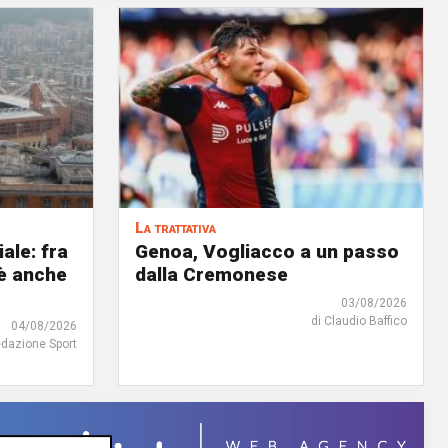
La trattativa
iale: fra
Genoa, Vogliacco a un passo
'è anche
dalla Cremonese
03/08/2026
di Claudio Baffico
04/08/2026
edazione Sport