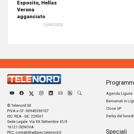
Esposito, Hellas
Verona
agganciato
13/05/2023
Programm
Agenda Liguria
Benvenuti in Lig
© Telenord Srl
Close UP
P.IVA e CF: 00945590107
Derby del lunedì
ISC. REA - GE: 229501
Sede Legale: Via XX Settembre 41/3
16121 GENOVA
Speciali
PEC:
contabilita@pec.telenord.it