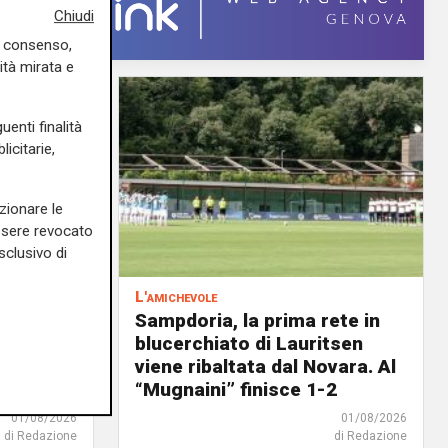
Chiudi
uo consenso,
ità mirata e
uenti finalità
icitarie,
zionare le
essere revocato
sclusivo di
L'amichevole
scina
Sampdoria, la prima rete in
o il
blucerchiato di Lauritsen
ato a
viene ribaltata dal Novara. Al
“Mugnaini” finisce 1-2
01/08/2026
01/08/2026
di Redazione
di Redazione