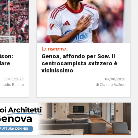
La trattativa
ison:
Genoa, affondo per Sow. Il
dare
centrocampista svizzero è
vicinissimo
05/08/2026
04/08/2026
Claudio Baffico
di Claudio Baffico