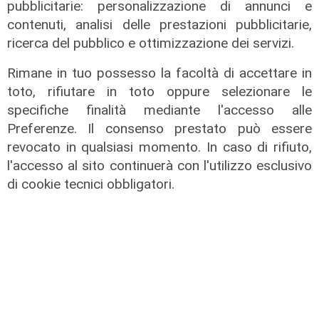
pubblicitarie: personalizzazione di annunci e
04/08/2026
di Claudio Baffico
contenuti, analisi delle prestazioni pubblicitarie,
ricerca del pubblico e ottimizzazione dei servizi.
Rimane in tuo possesso la facoltà di accettare in
toto, rifiutare in toto oppure selezionare le
specifiche finalità mediante l'accesso alle
Preferenze. Il consenso prestato può essere
revocato in qualsiasi momento. In caso di rifiuto,
l'accesso al sito continuerà con l'utilizzo esclusivo
di cookie tecnici obbligatori.
Verso gli Europei
Euro 2032, ora è ufficiale: fra i 16
stadi candidati c'è anche il 'Ferraris'
di Genova
04/08/2026
di Redazione Sport