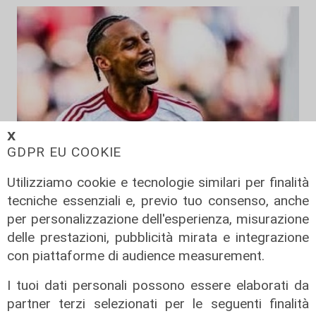
𝗫
GDPR EU COOKIE
Utilizziamo cookie e tecnologie similari per finalità
tecniche essenziali e, previo tuo consenso, anche
per personalizzazione dell'esperienza, misurazione
delle prestazioni, pubblicità mirata e integrazione
La trattativa
con piattaforme di audience measurement.
Genoa, affondo per Sow. Il
centrocampista svizzero è
I tuoi dati personali possono essere elaborati da
vicinissimo
partner terzi selezionati per le seguenti finalità