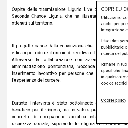
GDPR EU C
Ospite della trasmissione Liguria Live di Telenord è St
Seconda Chance Liguria, che ha illustrato le attività del
Utilizziamo co
ottenuti sul territorio.
anche per pers
integrazione 
I tuoi dati per
Il progetto nasce dalla convinzione che il lavoro rappres
pubblicitarie: 
efficaci per ridurre il rischio di recidiva e favorire un pe
ricerca del pub
Attraverso la collaborazione con aziende, istituzioni
Rimane in tuo 
amministrazione penitenziaria, Seconda Chance crea 
specifiche fin
inserimento lavorativo per persone che desiderano ricos
in qualsiasi mo
l'esperienza del carcere.
cookie tecnici 
Cookie policy
Durante l'intervista è stato sottolineato come il reinse
beneficio per il singolo, ma un valore per l'intera colletti
concreta di occupazione significa infatti favorire in
sicurezza sociale, superando lo stigma che spesso a