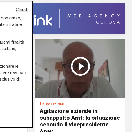
Chiudi
uo consenso,
ità mirata e
uenti finalità
icitarie,
zionare le
essere revocato
sclusivo di
La posizione
Agitazione aziende in
 milioni
subappalto Amt: la situazione
i rivi e
secondo il vicepresidente
Anav