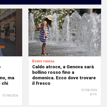
Estate torrida
o
Caldo atroce, a Genova sarà
bollino rosso fino a
no, ma
domenica. Ecco dove trovare
 chi
il fresco
07/08/2026
di F.S.
07/08/2026