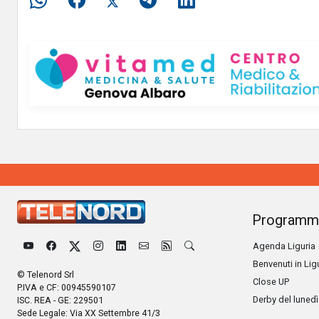
Programm
Agenda Liguria
Benvenuti in Lig
© Telenord Srl
Close UP
P.IVA e CF: 00945590107
Derby del lunedì
ISC. REA - GE: 229501
Sede Legale: Via XX Settembre 41/3