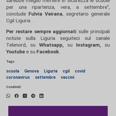
sarebbe meglio mettere in sicurezza le scuole
per una ripartenza, vera, a settembre",
conclude
Fulvia Veirana
, segretario generale
Cgil Liguria .
Per restare sempre aggiornati
sulle principali
notizie sulla Liguria seguiteci sul canale
Telenord, su
Whatsapp,
su
Instagram
,
su
Youtube
e su
Facebook
.
Tags:
scuola
Genova
Liguria
cgil
covid
coronavirus
settembre
vaccini
Condividi: