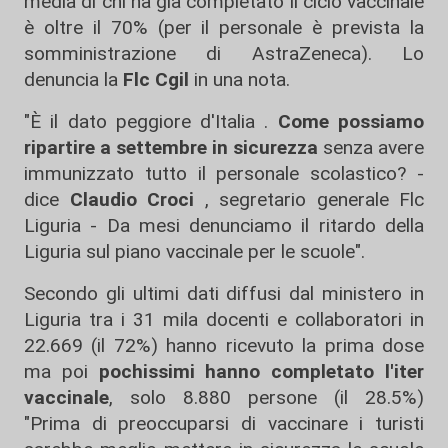
media di chi ha già completato il ciclo vaccinale
è oltre il 70% (per il personale è prevista la
somministrazione di AstraZeneca). Lo
denuncia la
Flc Cgil
in una nota.
"È il dato peggiore d'Italia .
Come possiamo
ripartire a settembre in sicurezza
senza avere
immunizzato tutto il personale scolastico? -
dice
Claudio Croci
, segretario generale Flc
Liguria - Da mesi denunciamo il ritardo della
Liguria sul piano vaccinale per le scuole".
Secondo gli ultimi dati diffusi dal ministero in
Liguria tra i 31 mila docenti e collaboratori in
22.669 (il 72%) hanno ricevuto la prima dose
ma poi
pochissimi hanno completato l'iter
vaccinale
, solo 8.880 persone (il 28.5%)
"Prima di preoccuparsi di vaccinare i turisti