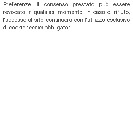
eventi": i CIV di Genova chiedono
Preferenze. Il consenso prestato può essere
più spazio nelle scelte per la città
revocato in qualsiasi momento. In caso di rifiuto,
06/08/2026
l'accesso al sito continuerà con l'utilizzo esclusivo
di F.S.
di cookie tecnici obbligatori.
Afa
Caldo in Liguria, bollino rosso anche
sabato: settimo giorno consecutivo