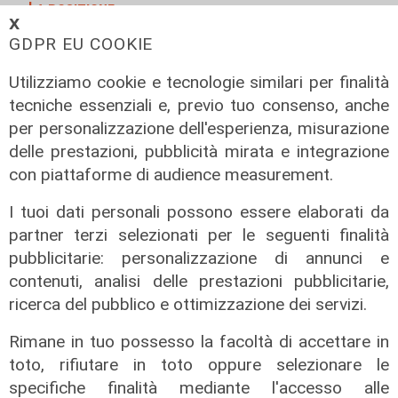
La posizione
𝗫
Agitazione aziende in subappalto
GDPR EU COOKIE
Amt: la situazione secondo il
vicepresidente Anav
Utilizziamo cookie e tecnologie similari per finalità
tecniche essenziali e, previo tuo consenso, anche
06/08/2026
per personalizzazione dell'esperienza, misurazione
delle prestazioni, pubblicità mirata e integrazione
con piattaforme di audience measurement.
I tuoi dati personali possono essere elaborati da
partner terzi selezionati per le seguenti finalità
pubblicitarie: personalizzazione di annunci e
contenuti, analisi delle prestazioni pubblicitarie,
ricerca del pubblico e ottimizzazione dei servizi.
Rimane in tuo possesso la facoltà di accettare in
Rinnovo
toto, rifiutare in toto oppure selezionare le
"Non siamo solo organizzatori di
specifiche finalità mediante l'accesso alle