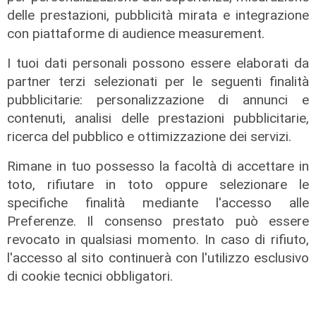
delle prestazioni, pubblicità mirata e integrazione
con piattaforme di audience measurement.
I tuoi dati personali possono essere elaborati da
partner terzi selezionati per le seguenti finalità
pubblicitarie: personalizzazione di annunci e
contenuti, analisi delle prestazioni pubblicitarie,
ricerca del pubblico e ottimizzazione dei servizi.
Rimane in tuo possesso la facoltà di accettare in
Le dichiarazioni
toto, rifiutare in toto oppure selezionare le
specifiche finalità mediante l'accesso alle
Sicurezza a Genova: il SIAP auspica
Preferenze. Il consenso prestato può essere
che l’incontro tra il Ministro
revocato in qualsiasi momento. In caso di rifiuto,
Piantedosi e la Sindaca Salis riporti
l'accesso al sito continuerà con l'utilizzo esclusivo
il tema nell’alveo corretto dei Patti
per la
di cookie tecnici obbligatori.
08/08/2026
di Redazione