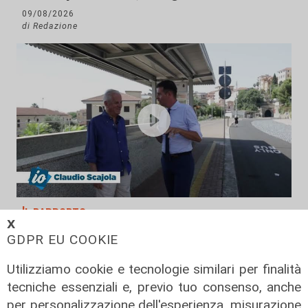
09/08/2026
di Redazione
Il rapporto
𝗫
Scajola: "Io e Bucci? Al governatore
GDPR EU COOKIE
ho promesso che gli sarei stato
sempre vicino. Con il mio consiglio"
Utilizziamo cookie e tecnologie similari per finalità
tecniche essenziali e, previo tuo consenso, anche
09/08/2026
di Redazione
per personalizzazione dell'esperienza, misurazione