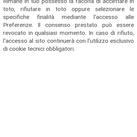
Rimane in tuo possesso la facoltà di accettare in
toto, rifiutare in toto oppure selezionare le
specifiche finalità mediante l'accesso alle
Preferenze. Il consenso prestato può essere
revocato in qualsiasi momento. In caso di rifiuto,
l'accesso al sito continuerà con l'utilizzo esclusivo
La paura
di cookie tecnici obbligatori.
Genova, finta carabiniera arrestata
dopo tentata truffa ad anziana
08/08/2026
di Claudio Baffico