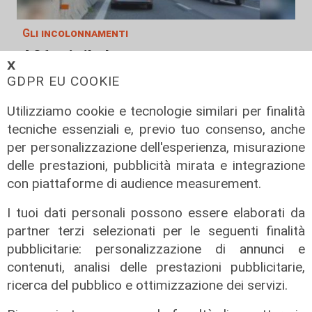
Gli incolonnamenti
A26: si ribalta mezzo pesante.
𝗫
Autostrada chiusa e poi riaperta
GDPR EU COOKIE
08/08/2026
di c.b.
Utilizziamo cookie e tecnologie similari per finalità
tecniche essenziali e, previo tuo consenso, anche
per personalizzazione dell'esperienza, misurazione
delle prestazioni, pubblicità mirata e integrazione
con piattaforme di audience measurement.
I tuoi dati personali possono essere elaborati da
partner terzi selezionati per le seguenti finalità
pubblicitarie: personalizzazione di annunci e
contenuti, analisi delle prestazioni pubblicitarie,
ricerca del pubblico e ottimizzazione dei servizi.