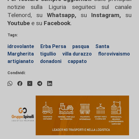
notizie sulla Liguria seguiteci sul canale
Telenord, su
Whatsapp,
su
Instagram
,
su
Youtube
e su
Facebook
.
Tags:
idrovolante
Erba Persa
pasqua
Santa
Margherita
tigullio
villa durazzo
florovivaismo
artigianato
donadoni
cappato
Condividi: