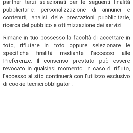
partner terzi selezionati per le seguenti finalità
07/08/2026
pubblicitarie: personalizzazione di annunci e
contenuti, analisi delle prestazioni pubblicitarie,
ricerca del pubblico e ottimizzazione dei servizi.
Rimane in tuo possesso la facoltà di accettare in
toto, rifiutare in toto oppure selezionare le
specifiche finalità mediante l'accesso alle
Preferenze. Il consenso prestato può essere
revocato in qualsiasi momento. In caso di rifiuto,
l'accesso al sito continuerà con l'utilizzo esclusivo
di cookie tecnici obbligatori.
L'intervista
Pres. Ceraudo (Medio Ponente):
"Non demonizziamo nessuno, ma
tolleranza zero verso chi porta
degrado"
07/08/2026