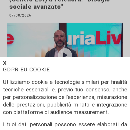
sociale avanzato"
07/08/2026
𝗫
GDPR EU COOKIE
Utilizziamo cookie e tecnologie similari per finalità
tecniche essenziali e, previo tuo consenso, anche
L'esclusiva
per personalizzazione dell'esperienza, misurazione
Vassallo (consigliere delega
delle prestazioni, pubblicità mirata e integrazione
Vallate) a Telenord: "Riapertura di
con piattaforme di audience measurement.
via Lepanto ottima notizia per
I tuoi dati personali possono essere elaborati da
ridurre il traffico in Valpolcevera"