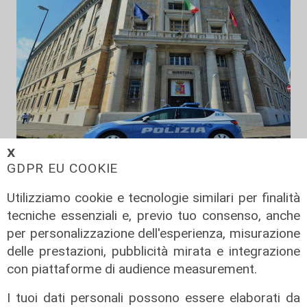
𝗫
Le dichiarazioni
GDPR EU COOKIE
Sicurezza a Genova: il SIAP auspica
Utilizziamo cookie e tecnologie similari per finalità
che l’incontro tra il Ministro
tecniche essenziali e, previo tuo consenso, anche
Piantedosi e la Sindaca Salis riporti
per personalizzazione dell'esperienza, misurazione
il tema nell’alveo corretto dei Patti
delle prestazioni, pubblicità mirata e integrazione
per la
con piattaforme di audience measurement.
08/08/2026
di Redazione
I tuoi dati personali possono essere elaborati da