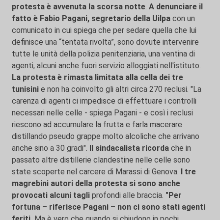
protesta è avvenuta la scorsa notte
.
A denunciare il
fatto è Fabio Pagani, segretario della Uilpa
con un
comunicato in cui spiega che per sedare quella che lui
definisce una “tentata rivolta”, sono dovute intervenire
tutte le unità della polizia penitenziaria, una ventina di
agenti, alcuni anche fuori servizio alloggiati nell'istituto.
La protesta è rimasta limitata alla cella dei tre
tunisini
e non ha coinvolto gli altri circa 270 reclusi. "La
carenza di agenti ci impedisce di effettuare i controlli
necessari nelle celle - spiega Pagani - e così i reclusi
riescono ad accumulare la frutta e farla macerare
distillando pseudo grappe molto alcoliche che arrivano
anche sino a 30 gradi".
Il sindacalista ricorda
che in
passato altre distillerie clandestine nelle celle sono
state scoperte nel carcere di Marassi di Genova.
I tre
magrebini autori della protesta si sono anche
provocati alcuni tagli
profondi alle braccia.
"Per
fortuna – riferisce Pagani – non ci sono stati agenti
feriti.
Ma è vero che quando si chiudono in pochi