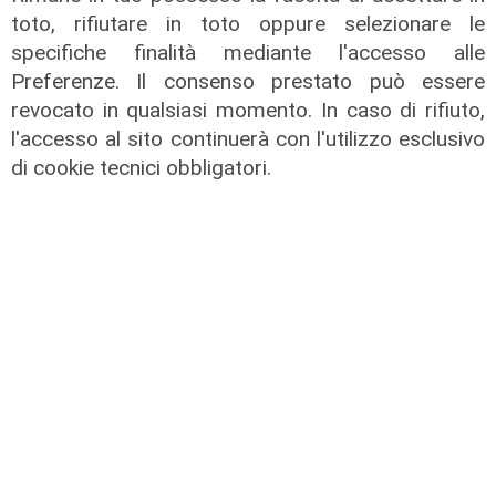
toto, rifiutare in toto oppure selezionare le
specifiche finalità mediante l'accesso alle
Preferenze. Il consenso prestato può essere
Gli sviluppi
revocato in qualsiasi momento. In caso di rifiuto,
Ex Ilva: si rafforza l'ipotesi della
l'accesso al sito continuerà con l'utilizzo esclusivo
discesa in campo di una cordata
di cookie tecnici obbligatori.
italiana
05/08/2026
di Claudio Baffico