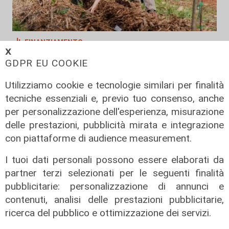
Il finanziamento
𝗫
Regione: incrementato di un milione
GDPR EU COOKIE
il bando per l'innovazione
nell'agricoltura
Utilizziamo cookie e tecnologie similari per finalità
tecniche essenziali e, previo tuo consenso, anche
04/08/2026
di Redazione
per personalizzazione dell'esperienza, misurazione
delle prestazioni, pubblicità mirata e integrazione
con piattaforme di audience measurement.
I tuoi dati personali possono essere elaborati da
partner terzi selezionati per le seguenti finalità
pubblicitarie: personalizzazione di annunci e
contenuti, analisi delle prestazioni pubblicitarie,
ricerca del pubblico e ottimizzazione dei servizi.