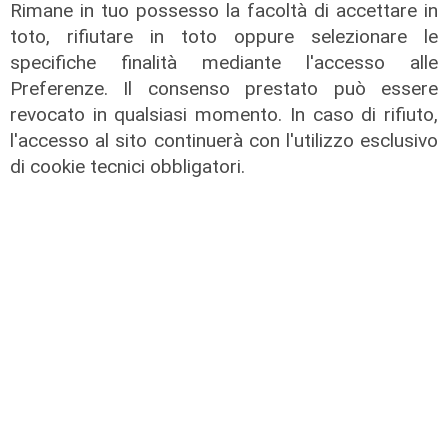
Rimane in tuo possesso la facoltà di accettare in
toto, rifiutare in toto oppure selezionare le
specifiche finalità mediante l'accesso alle
Preferenze. Il consenso prestato può essere
revocato in qualsiasi momento. In caso di rifiuto,
l'accesso al sito continuerà con l'utilizzo esclusivo
di cookie tecnici obbligatori.
Il dibattito
Nuova diga, Orlando (PD): "I
cittadini meritano informazioni
trasparenti e rispetto della legalità"
04/08/2026
di Redazione