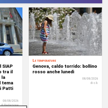
Le temperature
l SIAP
Genova, caldo torrido: bollino
 tra il
rosso anche lunedì
 la
08/08/2026
il tema
di c.b.
i Patti
08/08/2026
di Redazione