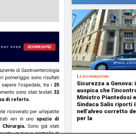
paziente di Gastroenterologia
Le dichiarazioni
ri pomeriggio sono risultati
Sicurezza a Genova: i
a sapere l'ospedale, tra i
25
auspica che l’incontro
omento sono stati testati
32
Ministro Piantedosi e
sa di referto.
Sindaca Salis riporti 
nell’alveo corretto de
nte ricoverato per un'epatite
per la
rati ieri in uno
spazio di
e
Chirurgia.
Sono già stati
revisto un nuovo controllo di