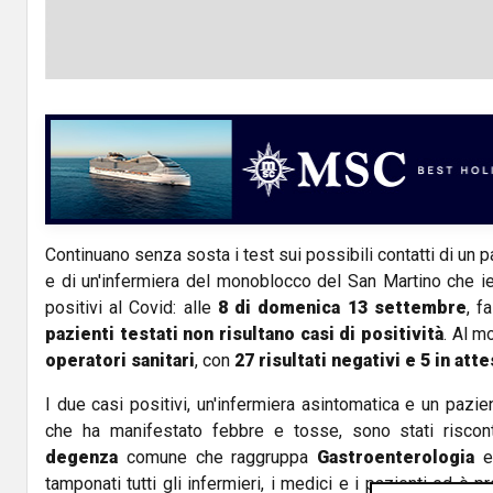
Continuano senza sosta i test sui possibili contatti di un 
e di un'infermiera del monoblocco del San Martino che ie
positivi al Covid: alle
8 di domenica 13 settembre
, f
pazienti testati non risultano casi di positività
. Al m
operatori sanitari
, con
27 risultati negativi e 5 in atte
I due casi positivi, un'infermiera asintomatica e un pazie
che ha manifestato febbre e tosse, sono stati riscont
degenza
comune che raggruppa
Gastroenterologia
tamponati tutti gli infermieri, i medici e i pazienti ed è p