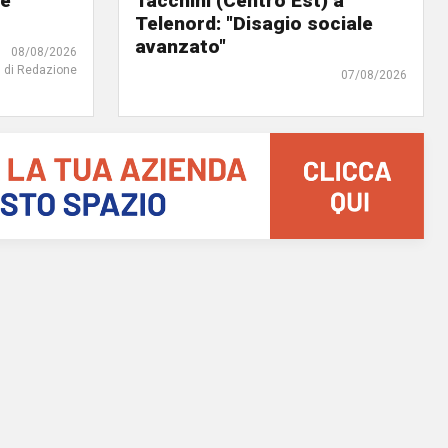
 e
Tacchini (Centro Est) a
Telenord: "Disagio sociale
avanzato"
08/08/2026
di Redazione
07/08/2026