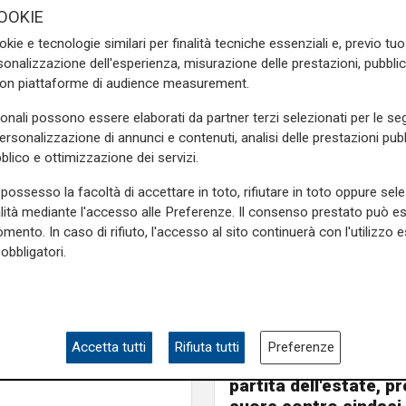
OOKIE
okie e tecnologie similari per finalità tecniche essenziali e, previo t
i. Tra 14 giorni la postazione
onalizzazione dell'esperienza, misurazione delle prestazioni, pubblic
fermiera attualmente positiva
con piattaforme di audience measurement.
 lavoro.
sonali possono essere elaborati da partner terzi selezionati per le seg
personalizzazione di annunci e contenuti, analisi delle prestazioni pubbl
blico e ottimizzazione dei servizi.
e sulla Liguria seguiteci sul
e
e su
Facebook
.
possesso la facoltà di accettare in toto, rifiutare in toto oppure sele
alità mediante l'accesso alle Preferenze. Il consenso prestato può 
mento. In caso di rifiuto, l'accesso al sito continuerà con l'utilizzo e
obbligatori.
Il derby
Accetta tutti
Rifiuta tutti
Preferenze
Mignanego: il 28 agos
partita dell'estate, pr