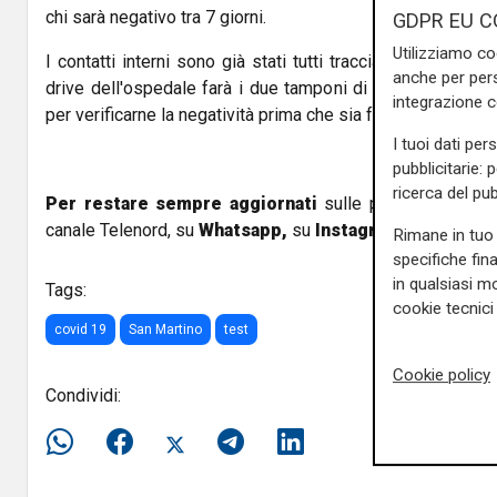
chi sarà negativo tra 7 giorni.
GDPR EU C
Utilizziamo co
I contatti interni sono già stati tutti tracciati e tamponat
anche per pers
drive dell'ospedale farà i due tamponi di controllo all'in
integrazione 
per verificarne la negatività prima che sia fatta rientrare al
I tuoi dati per
pubblicitarie: 
ricerca del pub
Per restare sempre aggiornati
sulle principali notizi
canale Telenord, su
Whatsapp,
su
Instagram
,
su
Youtub
Rimane in tuo 
specifiche fin
in qualsiasi mo
Tags:
cookie tecnici 
covid 19
San Martino
test
Cookie policy
Condividi: