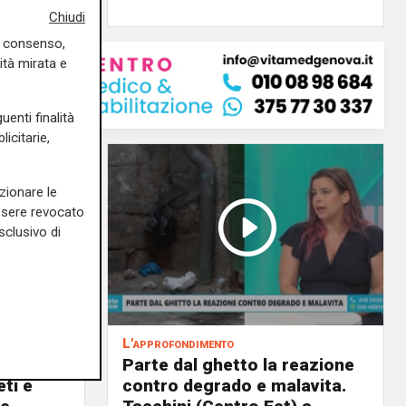
Chiudi
uo consenso,
ità mirata e
uenti finalità
icitarie,
zionare le
essere revocato
sclusivo di
L'approfondimento
to la
Parte dal ghetto la reazione
eti e
contro degrado e malavita.