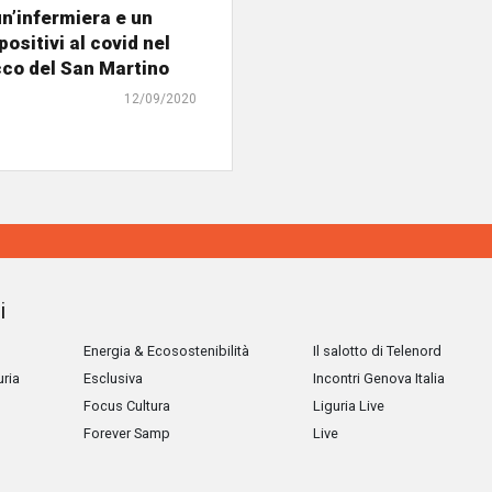
n’infermiera e un
ositivi al covid nel
co del San Martino
12/09/2020
i
Energia & Ecosostenibilità
Il salotto di Telenord
uria
Esclusiva
Incontri Genova Italia
Focus Cultura
Liguria Live
Forever Samp
Live