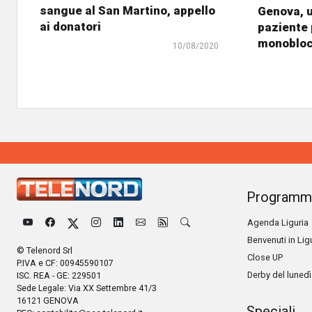
sangue al San Martino, appello
Genova, u
ai donatori
paziente p
monobloc
10/08/2020
Programm
Agenda Liguria
Benvenuti in Lig
© Telenord Srl
Close UP
P.IVA e CF: 00945590107
Derby del lunedì
ISC. REA - GE: 229501
Sede Legale: Via XX Settembre 41/3
16121 GENOVA
Speciali