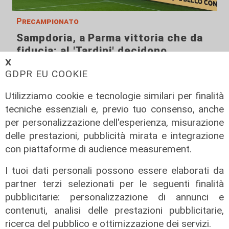
Precampionato
Sampdoria, a Parma vittoria che da
fiducia: al 'Tardini' decidono
Abildgaard e Lauritsen
𝗫
GDPR EU COOKIE
09/08/2026
di Redazione Sport
Utilizziamo cookie e tecnologie similari per finalità
tecniche essenziali e, previo tuo consenso, anche
per personalizzazione dell'esperienza, misurazione
delle prestazioni, pubblicità mirata e integrazione
con piattaforme di audience measurement.
I tuoi dati personali possono essere elaborati da
partner terzi selezionati per le seguenti finalità
pubblicitarie: personalizzazione di annunci e
contenuti, analisi delle prestazioni pubblicitarie,
ricerca del pubblico e ottimizzazione dei servizi.