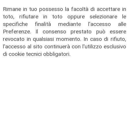
Rimane in tuo possesso la facoltà di accettare in
toto, rifiutare in toto oppure selezionare le
specifiche finalità mediante l'accesso alle
Calciomercato
Preferenze. Il consenso prestato può essere
Sampdoria, porte girevoli: in arrivo
revocato in qualsiasi momento. In caso di rifiuto,
Vindahl, Ghidotti potrebbe salutare
l'accesso al sito continuerà con l'utilizzo esclusivo
09/08/2026
di cookie tecnici obbligatori.
di Redazione Sport