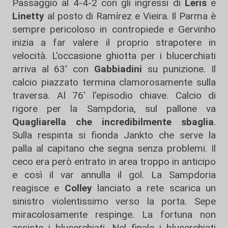
Passaggio al 4-4-2 con gli ingressi di
Leris
e
Linetty
al posto di Ramírez e Vieira. Il Parma è
sempre pericoloso in contropiede e Gervinho
inizia a far valere il proprio strapotere in
velocità. L'occasione ghiotta per i blucerchiati
arriva al 63' con
Gabbiadini
su punizione. Il
calcio piazzato termina clamorosamente sulla
traversa. Al 76' l'episodio chiave. Calcio di
rigore per la Sampdoria, sul pallone va
Quagliarella che incredibilmente sbaglia
.
Sulla respinta si fionda Jankto che serve la
palla al capitano che segna senza problemi. Il
ceco era però entrato in area troppo in anticipo
e così il var annulla il gol. La Sampdoria
reagisce e
Colley
lanciato a rete scarica un
sinistro violentissimo verso la porta. Sepe
miracolosamente respinge. La fortuna non
assiste i blucerchiati. Nel finale i blucerchiati