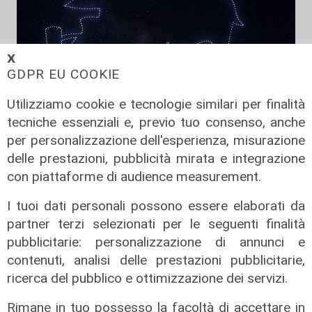
𝗫
GDPR EU COOKIE
Utilizziamo cookie e tecnologie similari per finalità
tecniche essenziali e, previo tuo consenso, anche
per personalizzazione dell'esperienza, misurazione
delle prestazioni, pubblicità mirata e integrazione
La festa
con piattaforme di audience measurement.
80 anni di Sampdoria, il 12 agosto
spettacolo al Porto Antico con 450
I tuoi dati personali possono essere elaborati da
droni
partner terzi selezionati per le seguenti finalità
pubblicitarie: personalizzazione di annunci e
04/08/2026
di Filippo Serio
contenuti, analisi delle prestazioni pubblicitarie,
ricerca del pubblico e ottimizzazione dei servizi.
Rimane in tuo possesso la facoltà di accettare in