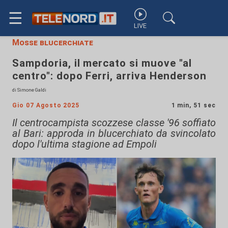
☰
LIVE
Mosse blucerchiate
Sampdoria, il mercato si muove "al
centro": dopo Ferri, arriva Henderson
di Simone Galdi
Gio 07 Agosto 2025
1 min, 51 sec
Il centrocampista scozzese classe '96 soffiato
al Bari: approda in blucerchiato da svincolato
dopo l'ultima stagione ad Empoli