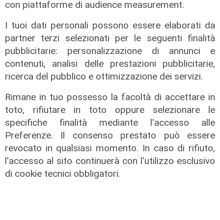
con piattaforme di audience measurement.
La Sampdoria blinda Krastev: il
portiere prolunga fino al 2030
I tuoi dati personali possono essere elaborati da
05/08/2026
partner terzi selezionati per le seguenti finalità
di F.S.
pubblicitarie: personalizzazione di annunci e
contenuti, analisi delle prestazioni pubblicitarie,
ricerca del pubblico e ottimizzazione dei servizi.
Rimane in tuo possesso la facoltà di accettare in
toto, rifiutare in toto oppure selezionare le
specifiche finalità mediante l'accesso alle
Preferenze. Il consenso prestato può essere
revocato in qualsiasi momento. In caso di rifiuto,
l'accesso al sito continuerà con l'utilizzo esclusivo
di cookie tecnici obbligatori.