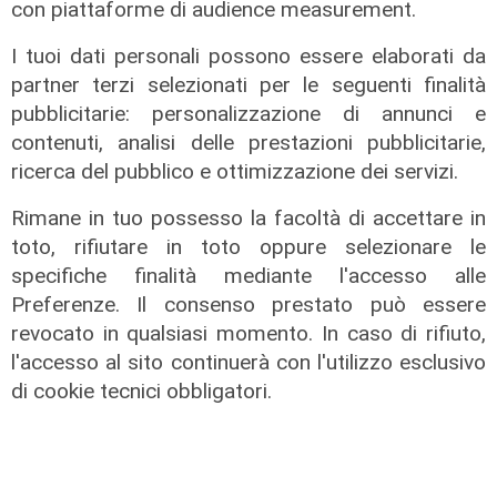
con piattaforme di audience measurement.
I tuoi dati personali possono essere elaborati da
partner terzi selezionati per le seguenti finalità
pubblicitarie: personalizzazione di annunci e
contenuti, analisi delle prestazioni pubblicitarie,
ricerca del pubblico e ottimizzazione dei servizi.
Rimane in tuo possesso la facoltà di accettare in
Precampionato
toto, rifiutare in toto oppure selezionare le
Sampdoria, a Parma vittoria che da
specifiche finalità mediante l'accesso alle
fiducia: al 'Tardini' decidono
Preferenze. Il consenso prestato può essere
Abildgaard e Lauritsen
revocato in qualsiasi momento. In caso di rifiuto,
09/08/2026
l'accesso al sito continuerà con l'utilizzo esclusivo
di Redazione Sport
di cookie tecnici obbligatori.