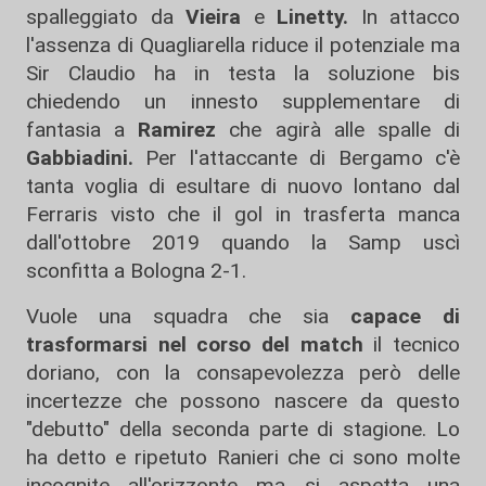
spalleggiato da
Vieira
e
Linetty.
In attacco
l'assenza di Quagliarella riduce il potenziale ma
Sir Claudio ha in testa la soluzione bis
chiedendo un innesto supplementare di
fantasia a
Ramirez
che agirà alle spalle di
Gabbiadini.
Per l'attaccante di Bergamo c'è
tanta voglia di esultare di nuovo lontano dal
Ferraris visto che il gol in trasferta manca
dall'ottobre 2019 quando la Samp uscì
sconfitta a Bologna 2-1.
Vuole una squadra che sia
capace di
trasformarsi nel corso del match
il tecnico
doriano, con la consapevolezza però delle
incertezze che possono nascere da questo
"debutto" della seconda parte di stagione. Lo
ha detto e ripetuto Ranieri che ci sono molte
incognite all'orizzonte ma si aspetta una