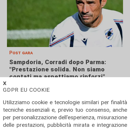
Post gara
Sampdoria, Corradi dopo Parma:
"Prestazione solida. Non siamo
contati ma aspettiamo rinforzi"
𝗫
10/08/2026
GDPR EU COOKIE
di F.S.
Utilizziamo cookie e tecnologie similari per finalità
tecniche essenziali e, previo tuo consenso, anche
per personalizzazione dell'esperienza, misurazione
delle prestazioni, pubblicità mirata e integrazione