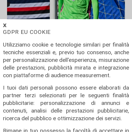
𝗫
Mercato
GDPR EU COOKIE
La Sampdoria blinda Krastev: il
Utilizziamo cookie e tecnologie similari per finalità
portiere prolunga fino al 2030
tecniche essenziali e, previo tuo consenso, anche
05/08/2026
per personalizzazione dell'esperienza, misurazione
di F.S.
delle prestazioni, pubblicità mirata e integrazione
con piattaforme di audience measurement.
I tuoi dati personali possono essere elaborati da
partner terzi selezionati per le seguenti finalità
pubblicitarie: personalizzazione di annunci e
contenuti, analisi delle prestazioni pubblicitarie,
ricerca del pubblico e ottimizzazione dei servizi.
Rimane in tuo possesso la facoltà di accettare in