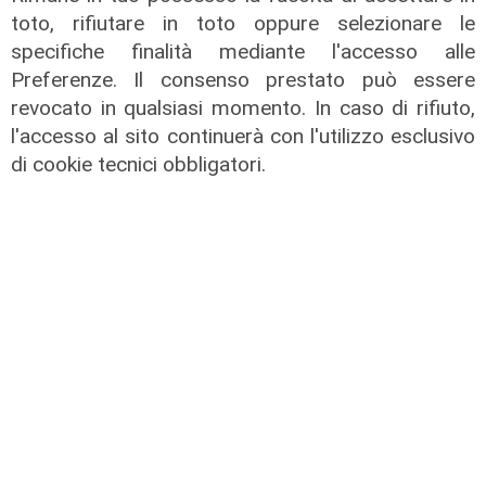
toto, rifiutare in toto oppure selezionare le
specifiche finalità mediante l'accesso alle
Preferenze. Il consenso prestato può essere
revocato in qualsiasi momento. In caso di rifiuto,
l'accesso al sito continuerà con l'utilizzo esclusivo
di cookie tecnici obbligatori.
La festa
80 anni di Sampdoria, il 12 agosto
spettacolo al Porto Antico con 450
droni
04/08/2026
di Filippo Serio