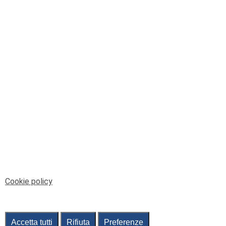
© Telenord Srl
P.IVA e CF: 00945590107 - ISC. REA - GE: 229501
Sede Legale: Via XX Settembre 41/3, 16121 GENOVA
PEC: contabilita@pec.telenord.it
Capitale sociale: 343.598,42 euro i.v.
Tutti i diritti riservati, vietata la copia anche parziale
dei contenuti
pubtelenord@telenord.it
Tel. 010 55 32 701
Informativa della privacy
|
Gestisci consenso
Cookie policy
Accetta tutti
Rifiuta
Preferenze