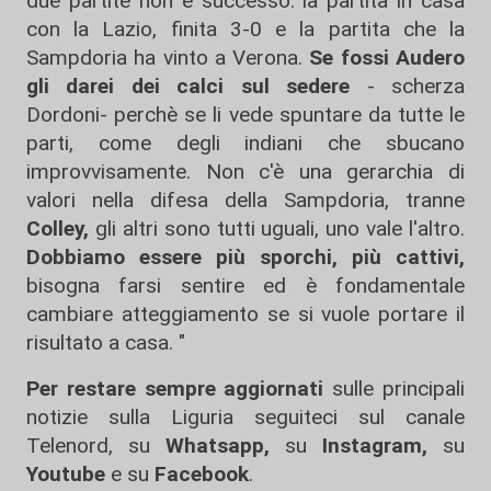
due partite non è successo: la partita in casa
con la Lazio, finita 3-0 e la partita che la
Sampdoria ha vinto a Verona.
Se fossi Audero
gli darei dei calci sul sedere
- scherza
Dordoni- perchè se li vede spuntare da tutte le
parti, come degli indiani che sbucano
improvvisamente. Non c'è una gerarchia di
valori nella difesa della Sampdoria, tranne
Colley,
gli altri sono tutti uguali, uno vale l'altro.
Dobbiamo essere più sporchi, più cattivi,
bisogna farsi sentire ed è fondamentale
cambiare atteggiamento se si vuole portare il
risultato a casa. "
Per restare sempre aggiornati
sulle principali
notizie sulla Liguria seguiteci sul canale
Telenord, su
Whatsapp,
su
Instagram
,
su
Youtube
e su
Facebook
.