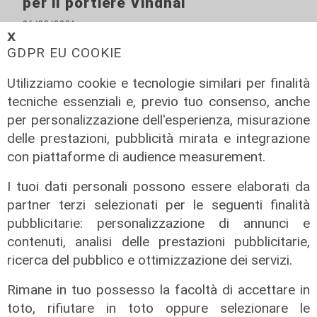
per il portiere Vindhal
06/08/2026
𝗫
di Redazione Sport
GDPR EU COOKIE
Utilizziamo cookie e tecnologie similari per finalità
tecniche essenziali e, previo tuo consenso, anche
per personalizzazione dell'esperienza, misurazione
delle prestazioni, pubblicità mirata e integrazione
con piattaforme di audience measurement.
I tuoi dati personali possono essere elaborati da
partner terzi selezionati per le seguenti finalità
pubblicitarie: personalizzazione di annunci e
Mercato
contenuti, analisi delle prestazioni pubblicitarie,
ricerca del pubblico e ottimizzazione dei servizi.
La Sampdoria blinda Krastev: il
portiere prolunga fino al 2030
Rimane in tuo possesso la facoltà di accettare in
05/08/2026
toto, rifiutare in toto oppure selezionare le
di F.S.