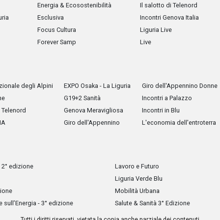
Energia & Ecosostenibilità
Il salotto di Telenord
uria
Esclusiva
Incontri Genova Italia
Focus Cultura
Liguria Live
Forever Samp
Live
ionale degli Alpini
EXPO Osaka - La Liguria
Giro dell'Appennino Donne
he
G19+2 Sanità
Incontri a Palazzo
Telenord
Genova Meravigliosa
Incontri in Blu
IA
Giro dell'Appennino
L'economia dell'entroterra
 2° edizione
Lavoro e Futuro
Liguria Verde Blu
zione
Mobilità Urbana
sull’Energia - 3° edizione
Salute & Sanità 3° Edizione
Tutti i diritti riservati, vietata la copia anche parziale dei contenuti