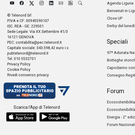
Agenda Liguria
Benvenuti in Lig
© Telenord Srl
Close UP
P.IVA e CF: 00945590107
Derby del lunedì
ISC. REA - GE: 229501
Sede Legale: Via XX Settembre 41/3
16121 GENOVA
Speciali
PEC:
contabilita@pec.telenord.it
Capitale sociale: 343.598,42 euro i.v.
97ª Adunata Naz
pubtelenord@telenord.it
Tel. 010 5532701
Botteghe storic
Privacy Policy
Capodanno con 
Cookie Policy
Rivedi consenso privacy
Convegno Reg4
Forum
Ecosostenibilita
Scarica l'App di Telenord
Ecosostenibilità
Energia - 2° edi
Forum Nazionale 