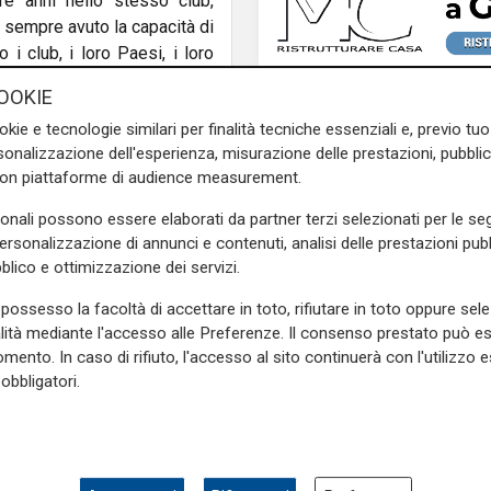
re anni nello stesso club,
 sempre avuto la capacità di
 i club, i loro Paesi, i loro
i operare. Il passato non si
OOKIE
, ben sapendo che la Samp è
okie e tecnologie similari per finalità tecniche essenziali e, previo t
sua maglia è la più bella del
onalizzazione dell'esperienza, misurazione delle prestazioni, pubblic
con piattaforme di audience measurement.
romettere semplicemente il
sonali possono essere elaborati da partner terzi selezionati per le seg
one, e non solo giocatori o
personalizzazione di annunci e contenuti, analisi delle prestazioni pubbl
sso spirito. Questa maglia non
blico e ottimizzazione dei servizi.
con questo simbolo, arrivare
tiamo a vincere ogni domenica.
possesso la facoltà di accettare in toto, rifiutare in toto oppure sele
L'apertura
alità mediante l'accesso alle Preferenze. Il consenso prestato può 
i tante persone, la loro vita
Chiavari ritrova la pi
mento. In caso di rifiuto, l'accesso al sito continuerà con l'utilizzo e
olimpionica: inaugurat
obbligatori.
nuovo impianto dedic
rofessionale. “L'Italia è uno
Marco Di Capua
i e difetti. Voi siete troppo
e è grandissimo. Vero, c'è la
l'Europeo under 17 e siete