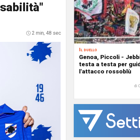
abilità"
2 min, 48 sec
Il duello
Genoa, Piccoli - Jebb
testa a testa per gui
l'attacco rossoblù
di 