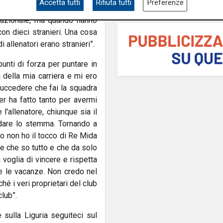
Accetta tutti
Rifiuta tutti
Preferenze
dare più la parte positiva. Il
 Nazionale, ma quando hanno
con dieci stranieri. Una cosa
 allenatori erano stranieri”.
punti di forza per puntare in
 della mia carriera e mi ero
succedere che fai la squadra
er ha fatto tanto per avermi
l'allenatore, chiunque sia il
udare lo stemma. Tornando a
Io non ho il tocco di Re Mida
re che so tutto e che da solo
 voglia di vincere e rispetta
e le vacanze. Non credo nel
ché i veri proprietari del club
club”.
e sulla Liguria seguiteci sul