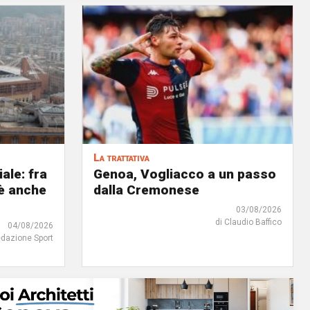
La trattativa
iale: fra
Genoa, Vogliacco a un passo
'è anche
dalla Cremonese
03/08/2026
di Claudio Baffico
04/08/2026
edazione Sport