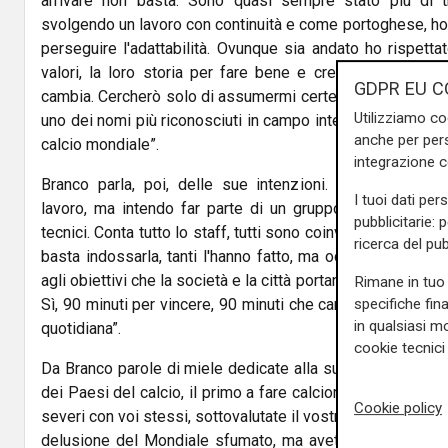
arrivare non basta. Sono quasi sempre stato più di t
svolgendo un lavoro con continuità e come portoghese, ho
perseguire l'adattabilità. Ovunque sia andato ho rispettato
valori, la loro storia per fare bene e creare basi su cu
GDPR EU C
cambia. Cercherò solo di assumermi certe responsabilità
Utilizziamo co
uno dei nomi più riconosciuti in campo internazionale e la 
anche per pers
calcio mondiale”.
integrazione 
Branco parla, poi, delle sue intenzioni. “Non voglio p
I tuoi dati per
lavoro, ma intendo far parte di un gruppo di tante pers
pubblicitarie: 
tecnici. Conta tutto lo staff, tutti sono coinvolti nello ste
ricerca del pub
basta indossarla, tanti l'hanno fatto, ma occorre vincere 
agli obiettivi che la società e la città portano avanti. Pun
Rimane in tuo 
specifiche fin
Sì, 90 minuti per vincere, 90 minuti che cambiano l'umore d
in qualsiasi mo
quotidiana”.
cookie tecnici 
Da Branco parole di miele dedicate alla sua nuova patria p
dei Paesi del calcio, il primo a fare calciomercato con preg
Cookie policy
severi con voi stessi, sottovalutate il vostro potenziale ch
delusione del Mondiale sfumato, ma avete appena vinto 