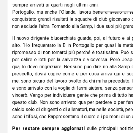
sempre arrivati ai quarti negli ultimi anni. Vi invito a guar
Portogallo, ma anche l'Olanda, lavora bene a livello di
conquistato grandi risultati le squadre di club giocavano 
non esclude l'altra. Tornando alla Samp, i due suoi più grandi
Il nuovo dirigente blucerchiata guarda, poi, al futuro e ai 
alto. “Ho frequentato la B in Portogallo per quasi la metà
ripromesso di non tornarci più perché è tostissima. Può 
per salire e lotti per la salvezza e viceversa. Però Jesp
qua, lo devo ringraziare. Nessuno può dire no alla Samp e 
prescelto, dovrà capire come e per cosa arriva qui e s
me, sono sicuro del lavoro svolto da chi mi ha preceduto. 
e sono arrivato con la voglia di farmi aiutare, senza pensa
vincerò. Vengo per individuare gente che prima di tutto ha
questo club. Non sono arrivato qua per perdere o per far
calcio solo di dirigenti o di allenatori, ma nelle società, per
sono i tifosi, che Rappresentano il cuore e i polmoni di un 
Per restare sempre aggiornati
sulle principali notizi