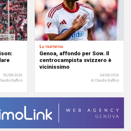
La trattativa
ison:
Genoa, affondo per Sow. Il
dare
centrocampista svizzero è
vicinissimo
05/08/2026
04/08/2026
Claudio Baffico
di Claudio Baffico