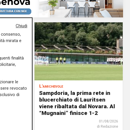
Chiudi
uo consenso,
ità mirata e
uenti finalità
icitarie,
zionare le
L'amichevole
essere revocato
scina
Sampdoria, la prima rete in
sclusivo di
o il
blucerchiato di Lauritsen
ato a
viene ribaltata dal Novara. Al
“Mugnaini” finisce 1-2
01/08/2026
01/08/2026
di Redazione
di Redazione