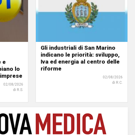
Gli industriali di San Marino
indicano le priorità: sviluppo,
Iva ed energia al centro delle
e e
riforme
biano lo
 imprese
02/08/2026
di R.C.
02/08/2026
di R.S.