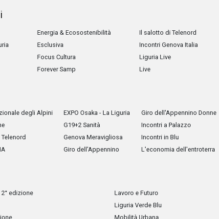
i
Energia & Ecosostenibilità
Il salotto di Telenord
uria
Esclusiva
Incontri Genova Italia
Focus Cultura
Liguria Live
Forever Samp
Live
ionale degli Alpini
EXPO Osaka - La Liguria
Giro dell'Appennino Donne
he
G19+2 Sanità
Incontri a Palazzo
Telenord
Genova Meravigliosa
Incontri in Blu
IA
Giro dell'Appennino
L'economia dell'entroterra
 2° edizione
Lavoro e Futuro
Liguria Verde Blu
zione
Mobilità Urbana