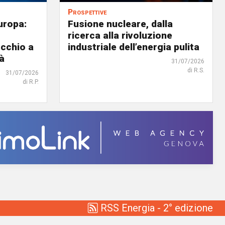
Prospettive
uropa:
Fusione nucleare, dalla
ricerca alla rivoluzione
occhio a
industriale dell’energia pulita
tà
31/07/2026
di R.S.
31/07/2026
di R.P.
RSS Energia - 2° edizione