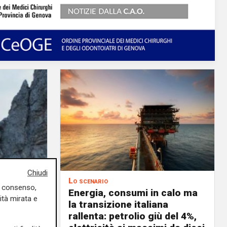
Chiudi
Lo scenario
uo consenso,
ste nel
Energia, consumi in calo ma
ità mirata e
o in
la transizione italiana
celerare
rallenta: petrolio giù del 4%,