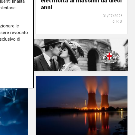
tica
elettricità ai massimi da dieci
uenti finalità
anni
icitarie,
02/08/2026
di R.S.
31/07/2026
di R.S.
zionare le
essere revocato
sclusivo di