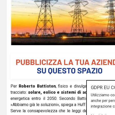
Per
Roberto Battiston
, fisico e divulgatore scientifico
GDPR EU C
tracciato:
solare, eolico e sistemi di accumulo
saranno
Utilizziamo co
energetica entro il 2050. Secondo Battiston, però, il 
anche per pers
«Abbiamo già le soluzioni», spiega a Huff Post, «ma il vero
integrazione 
Serve la consapevolezza che le leggi della fisica non 