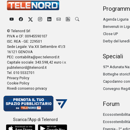
Programm
Agenda Liguria
Benvenuti in Lig
© Telenord Srl
Close UP
P.IVA e CF: 00945590107
Derby del lunedì
ISC. REA - GE: 229501
Sede Legale: Via XX Settembre 41/3
16121 GENOVA
Speciali
PEC:
contabilita@pec.telenord.it
Capitale sociale: 343.598,42 euro i.v.
97ª Adunata Naz
pubtelenord@telenord.it
Tel. 010 5532701
Botteghe storic
Privacy Policy
Capodanno con 
Cookie Policy
Rivedi consenso privacy
Convegno Reg4
Forum
Ecosostenibilita
Scarica l'App di Telenord
Ecosostenibilità
Energia - 2° edi