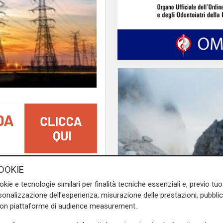
, il futuro dell’energia è già
OOKIE
Innovazione
 al centro della transizione
okie e tecnologie similari per finalità tecniche essenziali e, previo t
Dolomiti Energia inve
problema non è più tecnico:
onalizzazione dell'esperienza, misurazione delle prestazioni, pubblic
climate tech: ingress
 nodo è politico e culturale.
con piattaforme di audience measurement.
Primo Climate per ac
si possono negoziare e che