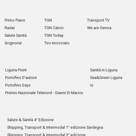
Primo Piano
TGN
Transport TV
Radar
TGN Calcio
We are Genoa
Salute Sanità
TGN Today
Scignoria!
Tiro Incrociato
Liguria Point
Sanità in Liguria
Portofino D'autore
Sea&Green Liguria
Portofino Days
io
Premio Nazionale Telenord - Gianni Di Marzio
Salute & Sanità 4° Edizione
Shipping, Transport & Intermodal 1° edizione Sardegna
Shipping, Transport & Intermodal 3° edizione