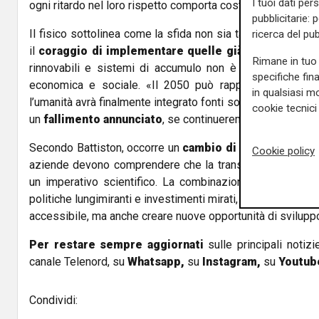
I tuoi dati per
ogni ritardo nel loro rispetto comporta costi concreti e cre
pubblicitarie: 
Il fisico sottolinea come la sfida non sia tanto trovare n
ricerca del pub
il
coraggio di implementare quelle già disponibili
. 
Rimane in tuo 
rinnovabili e sistemi di accumulo non è solo una ques
specifiche fin
economica e sociale. «Il 2050 può rappresentare un
p
in qualsiasi mo
l’umanità avrà finalmente integrato fonti sostenibili e ridot
cookie tecnici 
un
fallimento annunciato
, se continueremo a rimandare de
Secondo Battiston, occorre un
cambio di mentalità coll
Cookie policy
aziende devono comprendere che la transizione energeti
un imperativo scientifico. La combinazione di solare, e
politiche lungimiranti e investimenti mirati, potrebbe non s
accessibile, ma anche creare nuove opportunità di svilupp
Per restare sempre aggiornati
sulle principali notizi
canale Telenord, su
Whatsapp,
su
Instagram
,
su
Youtub
Condividi: