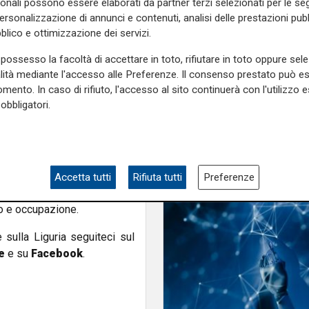
la transizione energe
sonali possono essere elaborati da partner terzi selezionati per le seg
scenti».
personalizzazione di annunci e contenuti, analisi delle prestazioni pubbl
uove tecnologie, quanto avere
blico e ottimizzazione dei servizi.
La scelta di adottare energie
possesso la facoltà di accettare in toto, rifiutare in toto oppure sele
tione ambientale, ma anche
alità mediante l'accesso alle Preferenze. Il consenso prestato può 
unto di equilibrio
, in cui
mento. In caso di rifiuto, l'accesso al sito continuerà con l'utilizzo e
to l’impatto climatico, oppure
obbligatori.
cisioni cruciali».
ettivo
: cittadini, istituzioni e
ca non è più un’opzione, ma
olico e accumulo, insieme a
Accetta tutti
Rifiuta tutti
Preferenze
olo garantire energia pulita e
o e occupazione.
e sulla Liguria seguiteci sul
e
e su
Facebook
.