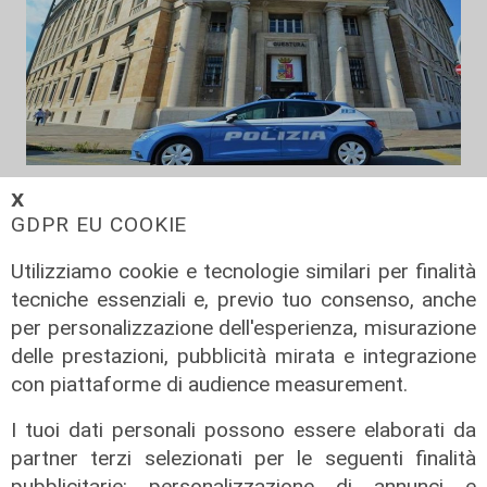
Le dichiarazioni
𝗫
Sicurezza a Genova: il SIAP auspica
GDPR EU COOKIE
che l’incontro tra il Ministro
Utilizziamo cookie e tecnologie similari per finalità
Piantedosi e la Sindaca Salis riporti
tecniche essenziali e, previo tuo consenso, anche
il tema nell’alveo corretto dei Patti
per personalizzazione dell'esperienza, misurazione
per la
delle prestazioni, pubblicità mirata e integrazione
08/08/2026
con piattaforme di audience measurement.
di Redazione
I tuoi dati personali possono essere elaborati da
partner terzi selezionati per le seguenti finalità
pubblicitarie: personalizzazione di annunci e