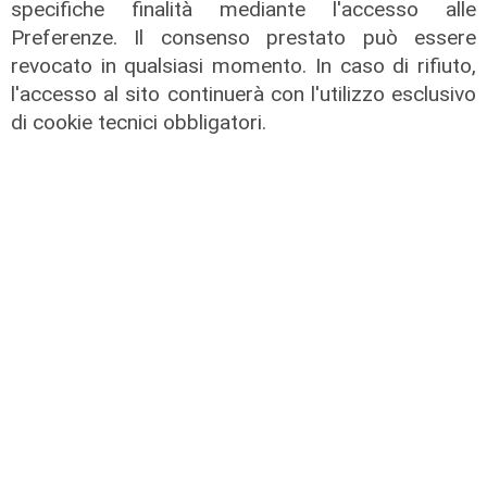
specifiche finalità mediante l'accesso alle
Preferenze. Il consenso prestato può essere
revocato in qualsiasi momento. In caso di rifiuto,
l'accesso al sito continuerà con l'utilizzo esclusivo
di cookie tecnici obbligatori.
Estate torrida
Caldo atroce, a Genova sarà bollino
rosso fino a domenica. Ecco dove
trovare il fresco
07/08/2026
di F.S.