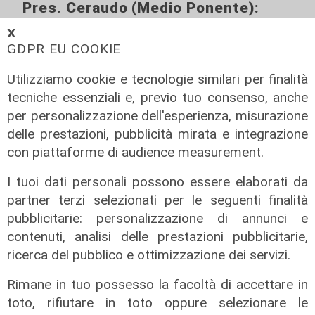
Pres. Ceraudo (Medio Ponente):
"Non demonizziamo nessuno, ma
𝗫
tolleranza zero verso chi porta
GDPR EU COOKIE
degrado"
Utilizziamo cookie e tecnologie similari per finalità
07/08/2026
tecniche essenziali e, previo tuo consenso, anche
per personalizzazione dell'esperienza, misurazione
delle prestazioni, pubblicità mirata e integrazione
con piattaforme di audience measurement.
I tuoi dati personali possono essere elaborati da
partner terzi selezionati per le seguenti finalità
pubblicitarie: personalizzazione di annunci e
contenuti, analisi delle prestazioni pubblicitarie,
ricerca del pubblico e ottimizzazione dei servizi.
Rimane in tuo possesso la facoltà di accettare in
toto, rifiutare in toto oppure selezionare le