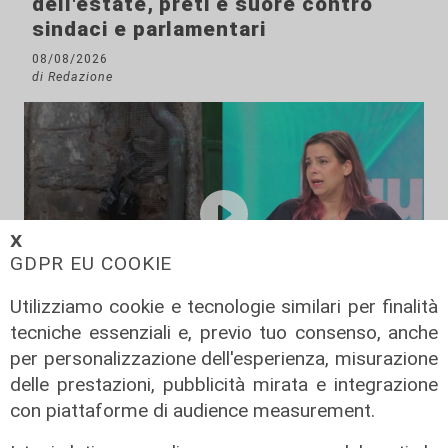
dell'estate, preti e suore contro
sindaci e parlamentari
08/08/2026
di Redazione
𝗫
GDPR EU COOKIE
Utilizziamo cookie e tecnologie similari per finalità
tecniche essenziali e, previo tuo consenso, anche
L'approfondimento
per personalizzazione dell'esperienza, misurazione
Parte dal ghetto la reazione contro
delle prestazioni, pubblicità mirata e integrazione
degrado e malavita. Tacchini
con piattaforme di audience measurement.
(Centro Est) a Telenord: "Disagio