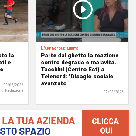
L'approfondimento
to la
Parte dal ghetto la reazione
eti e
contro degrado e malavita.
 e
Tacchini (Centro Est) a
Telenord: "Disagio sociale
avanzato"
08/08/2026
di Redazione
07/08/2026