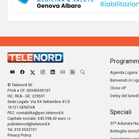
Programm
Agenda Liguria
Benvenuti in Lig
© Telenord Srl
Close UP
P.IVA e CF: 00945590107
Derby del lunedì
ISC. REA - GE: 229501
Sede Legale: Via XX Settembre 41/3
16121 GENOVA
Speciali
PEC:
contabilita@pec.telenord.it
Capitale sociale: 343.598,42 euro i.v.
97ª Adunata Naz
pubtelenord@telenord.it
Tel. 010 5532701
Botteghe storic
Privacy Policy
Capodanno con 