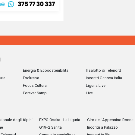
i
Energia & Ecosostenibilità
Il salotto di Telenord
uria
Esclusiva
Incontri Genova Italia
Focus Cultura
Liguria Live
Forever Samp
Live
ionale degli Alpini
EXPO Osaka - La Liguria
Giro dell'Appennino Donne
he
G19+2 Sanità
Incontri a Palazzo
Telenord
Genova Meravigliosa
Incontri in Blu