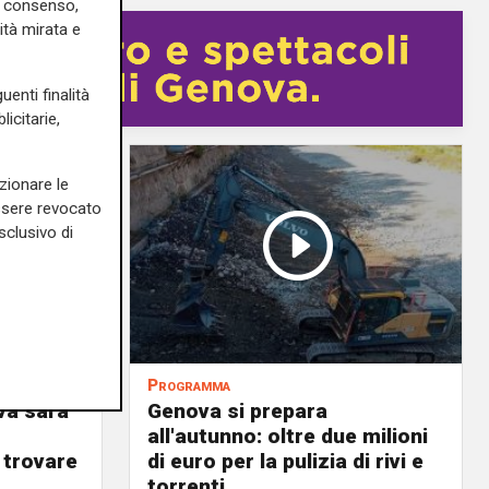
uo consenso,
ità mirata e
uenti finalità
icitarie,
zionare le
essere revocato
sclusivo di
Programma
va sarà
Genova si prepara
all'autunno: oltre due milioni
 trovare
di euro per la pulizia di rivi e
torrenti