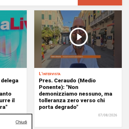
L'intervista
 delega
Pres. Ceraudo (Medio
Ponente): "Non
panto
demonizziamo nessuno, ma
urre il
tolleranza zero verso chi
ra"
porta degrado"
07/08/2026
07/08/2026
Chiudi