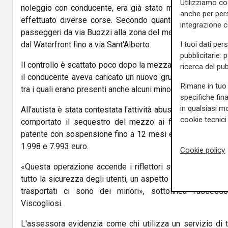
Utilizziamo co
noleggio con conducente, era già stato monitorato nel c
anche per pers
effettuato diverse corse. Secondo quanto accertato dagl
integrazione 
passeggeri da via Buozzi alla zona del mercato di Samp
I tuoi dati per
dal Waterfront fino a via Sant'Alberto.
pubblicitarie: 
Il controllo è scattato poco dopo la mezzanotte in via Sa
ricerca del pub
il conducente aveva caricato un nuovo gruppo di passegge
Rimane in tuo 
tra i quali erano presenti anche alcuni minori.
specifiche fin
in qualsiasi mo
All'autista è stata contestata l'attività abusiva di trasport
cookie tecnici 
comportato il sequestro del mezzo ai fini della confisca
patente con sospensione fino a 12 mesi e una sanzione 
1.998 e 7.993 euro.
Cookie policy
«Questa operazione accende i riflettori su un fenomeno 
tutto la sicurezza degli utenti, un aspetto che diventa anc
trasportati ci sono dei minori», sottolinea l'assess
Viscogliosi.
L'assessora evidenzia come chi utilizza un servizio di t