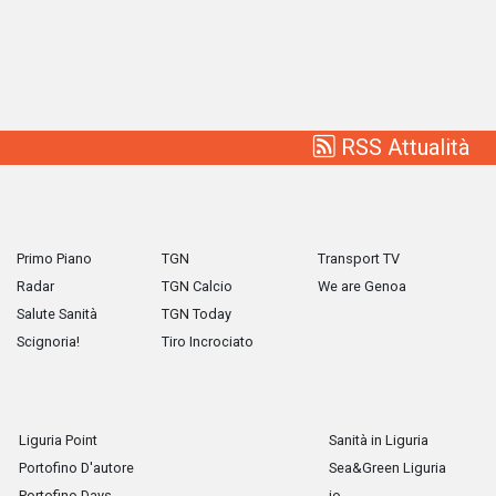
RSS Attualità
Primo Piano
TGN
Transport TV
Radar
TGN Calcio
We are Genoa
Salute Sanità
TGN Today
Scignoria!
Tiro Incrociato
Liguria Point
Sanità in Liguria
Portofino D'autore
Sea&Green Liguria
Portofino Days
io