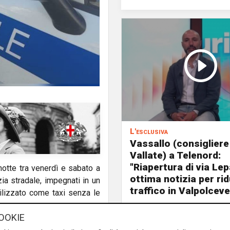
L'esclusiva
Vassallo (consigliere
Vallate) a Telenord:
"Riapertura di via Le
notte tra venerdì e sabato a
ottima notizia per rid
zia stradale, impegnati in un
traffico in Valpolceve
tilizzato come taxi senza le
OOKIE
 non destinato al servizio di