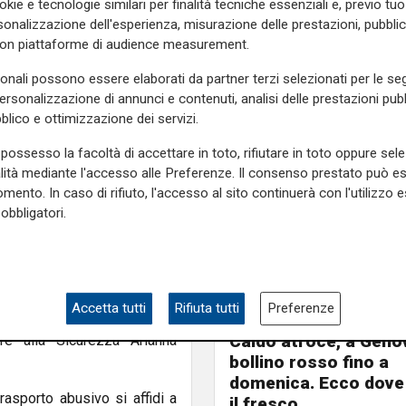
okie e tecnologie similari per finalità tecniche essenziali e, previo t
orso della serata dopo aver
onalizzazione dell'esperienza, misurazione delle prestazioni, pubblic
i agenti, aveva trasportato
con piattaforme di audience measurement.
ierdarena e successivamente
sonali possono essere elaborati da partner terzi selezionati per le seg
personalizzazione di annunci e contenuti, analisi delle prestazioni pubbl
mpierdarena, subito dopo che
blico e ottimizzazione dei servizi.
ri in piazza del Cavalletto,
possesso la facoltà di accettare in toto, rifiutare in toto oppure sele
alità mediante l'accesso alle Preferenze. Il consenso prestato può 
mento. In caso di rifiuto, l'accesso al sito continuerà con l'utilizzo e
o di persone. La violazione ha
obbligatori.
, il ritiro immediato della
amministrativa compresa tra
grave che riguarda prima di
Accetta tutti
Rifiuta tutti
Preferenze
ora più delicato quando tra i
Estate torrida
Caldo atroce, a Geno
ore alla Sicurezza Arianna
bollino rosso fino a
domenica. Ecco dove
rasporto abusivo si affidi a
il fresco