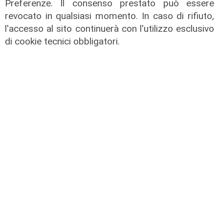
Preferenze. Il consenso prestato può essere
revocato in qualsiasi momento. In caso di rifiuto,
l'accesso al sito continuerà con l'utilizzo esclusivo
Afa
di cookie tecnici obbligatori.
Caldo in Liguria, bollino rosso anche
sabato: settimo giorno consecutivo
06/08/2026
di F.S.