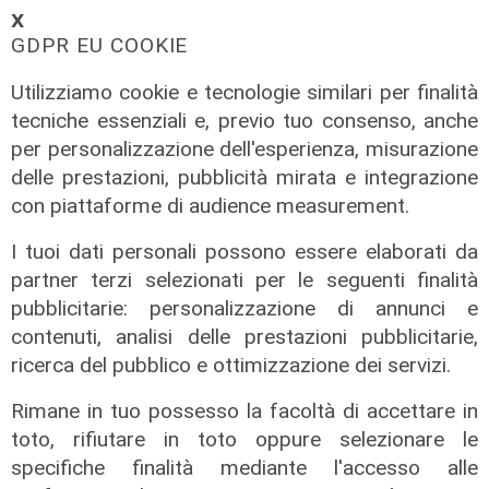
𝗫
GDPR EU COOKIE
Utilizziamo cookie e tecnologie similari per finalità
Rinnovo
tecniche essenziali e, previo tuo consenso, anche
"Non siamo solo organizzatori di
per personalizzazione dell'esperienza, misurazione
eventi": i CIV di Genova chiedono
delle prestazioni, pubblicità mirata e integrazione
più spazio nelle scelte per la città
con piattaforme di audience measurement.
06/08/2026
di F.S.
I tuoi dati personali possono essere elaborati da
partner terzi selezionati per le seguenti finalità
pubblicitarie: personalizzazione di annunci e
contenuti, analisi delle prestazioni pubblicitarie,
ricerca del pubblico e ottimizzazione dei servizi.
Rimane in tuo possesso la facoltà di accettare in
toto, rifiutare in toto oppure selezionare le
specifiche finalità mediante l'accesso alle