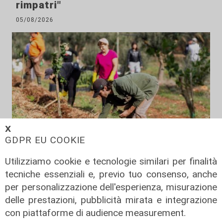
rimpatri"
05/08/2026
𝗫
GDPR EU COOKIE
Utilizziamo cookie e tecnologie similari per finalità
Il finanziamento
tecniche essenziali e, previo tuo consenso, anche
Regione: incrementato di un milione
per personalizzazione dell'esperienza, misurazione
il bando per l'innovazione
delle prestazioni, pubblicità mirata e integrazione
nell'agricoltura
con piattaforme di audience measurement.