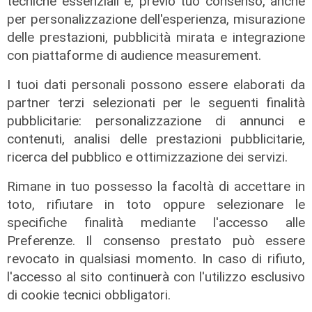
tecniche essenziali e, previo tuo consenso, anche
per personalizzazione dell'esperienza, misurazione
delle prestazioni, pubblicità mirata e integrazione
con piattaforme di audience measurement.
L'esclusiva
Bordilli (Lega): "Favorevole alle
I tuoi dati personali possono essere elaborati da
norme anti - maranza. Cpr
partner terzi selezionati per le seguenti finalità
necessario per aumentare i
pubblicitarie: personalizzazione di annunci e
rimpatri"
contenuti, analisi delle prestazioni pubblicitarie,
ricerca del pubblico e ottimizzazione dei servizi.
05/08/2026
Rimane in tuo possesso la facoltà di accettare in
toto, rifiutare in toto oppure selezionare le
specifiche finalità mediante l'accesso alle
Preferenze. Il consenso prestato può essere
revocato in qualsiasi momento. In caso di rifiuto,
l'accesso al sito continuerà con l'utilizzo esclusivo
di cookie tecnici obbligatori.